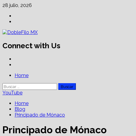
Skip
28 julio, 2026
to
Facebook
content
Linkedin
Connect with Us
Facebook
Linkedin
Primary
Home
Menu
Buscar:
YouTube
Home
Blog
Principado de Mónaco
Principado de Mónaco