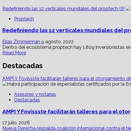
Redefiniendo las 12 verticales mundiales del proptech (II)
Proptech
Redefiniendo las 12 verticales mundiales del pro
Elías Zimmerman
9 agosto, 2022
Dentro del ecosistema proptech hay 1,809 inversionistas en 
Read
Read More
more
about
Destacadas
Redefiniendo
las
AMPI Y Fovissste facilitarán talleres para el otorgamiento d
12
verticales
mundiales
Asesores y notarías
del
Destacadas
proptech
(II)
AMPI Y Fovissste facilitarán talleres para el o
17 julio, 2026
Nueva Derecha respalda coalición internacional contra el te