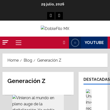
Skip
29 julio, 2026
to
content
Facebook
Linkedin
YOUTUBE
Primary
Menu
Home
Blog
Generación Z
DESTACADAS
Generación Z
Análisis 
Destaca
L
a