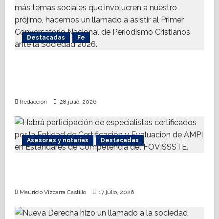
h
u
a
h
Destacadas
Fe
u
a
Alistan 1er. Conversatorio Nacional de
Periodismo Cristianos ante la Sociedad
16
2026
julio,
2026
Redacción
28 julio, 2026
Asesores y notarías
Destacadas
AMPI Y Fovissste facilitarán talleres para el
otorgamiento de hipotecas
Mauricio Vizcarra Castillo
17 julio, 2026