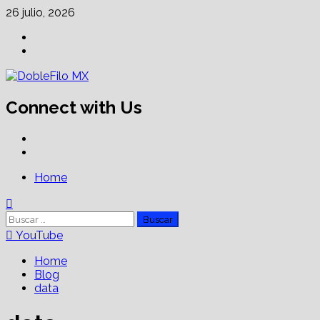
Skip
26 julio, 2026
to
Facebook
content
Linkedin
Connect with Us
Facebook
Linkedin
Primary
Home
Menu
Buscar:
YouTube
Home
Blog
data