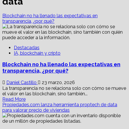
data
Blockchain no ha llenado las expectativas en
transparencia, ¿por qué?
Destacadas
IA, blockchain y cripto
Blockchain no ha llenado las expectativas en
transparencia, ¿por qué?
Daniel Castillo
23 marzo, 2026
La transparencia no se relaciona solo con cómo se mueve
el valor en las blockchain, sino también...
Read
Read More
more
Propiedades.com lanza herramienta proptech de data
about
para valorar precio de viviendas
Blockchain
no
ha