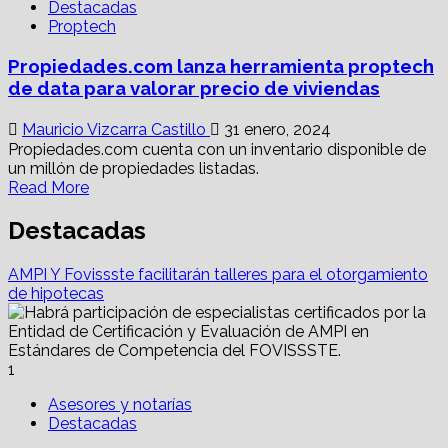
Destacadas
llenado
Proptech
las
expectativas
Propiedades.com lanza herramienta proptech
en
transparencia,
de data para valorar precio de viviendas
¿por
qué?
Mauricio Vizcarra Castillo
31 enero, 2024
Propiedades.com cuenta con un inventario disponible de
un millón de propiedades listadas.
Read
Read More
more
about
Destacadas
Propiedades.com
lanza
AMPI Y Fovissste facilitarán talleres para el otorgamiento
herramienta
de hipotecas
proptech
de
data
para
1
valorar
precio
Asesores y notarías
de
Destacadas
viviendas