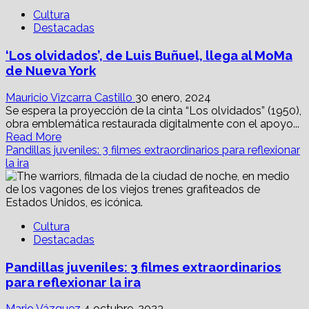
Apocalipsis
Cultura
y
Destacadas
las
referencias
‘Los olvidados’, de Luis Buñuel, llega al MoMa
bíblicas
de Nueva York
Mauricio Vizcarra Castillo
30 enero, 2024
Se espera la proyección de la cinta “Los olvidados” (1950),
obra emblemática restaurada digitalmente con el apoyo...
Read
Read More
more
Pandillas juveniles: 3 filmes extraordinarios para reflexionar
about
la ira
‘Los
olvidados’,
de
Luis
Cultura
Buñuel,
Destacadas
llega
al
Pandillas juveniles: 3 filmes extraordinarios
MoMa
de
para reflexionar la ira
Nueva
York
Mario Vázquez
4 octubre, 2023