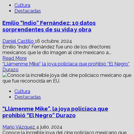
removió
Cultura
una
Destacadas
presidencia
en
Emilio “Indio” Fernández: 10 datos
EU:
All
sorprendentes de su vida y obra
the
president
Daniel Castillo
16 octubre, 2024
´s
Emilio "Indio" Fernández fue uno de los directores
men
mexicanos que le dio imagen al cine mexicano a...
Read
Read More
more
“Llámenme Mike”, la joya policiaca que prohibió “El Negro”
about
Durazo
Emilio
“Indio”
Fernández:
Cultura
10
Destacadas
datos
sorprendentes
“Llámenme Mike”, la joya policiaca que
de
su
prohibió “El Negro” Durazo
vida
y
Mario Vázquez
4 julio, 2024
obra
Conoce la increíble joya del cine policiaco mexicano que