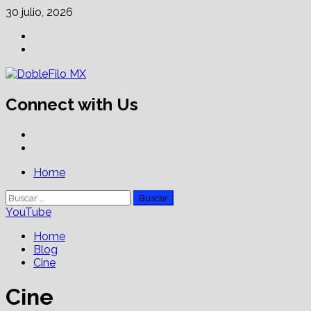
Skip
30 julio, 2026
to
Facebook
content
Linkedin
Connect with Us
Facebook
Linkedin
Primary
Home
Menu
Buscar:
YouTube
Home
Blog
Cine
Cine