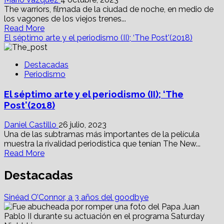
The warriors, filmada de la ciudad de noche, en medio de
los vagones de los viejos trenes...
Read
Read More
more
El séptimo arte y el periodismo (II); ‘The Post'(2018)
about
Pandillas
Destacadas
juveniles:
Periodismo
3
filmes
El séptimo arte y el periodismo (II); ‘The
extraordinarios
para
Post'(2018)
reflexionar
la
Daniel Castillo
26 julio, 2023
ira
Una de las subtramas más importantes de la película
muestra la rivalidad periodística que tenían The New...
Read
Read More
more
about
Destacadas
El
séptimo
Sinéad O’Connor, a 3 años del goodbye
arte
y
el