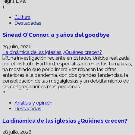
periodismo
1
(II);
‘The
Cultura
Post'(2018)
Destacadas
Sinéad O’Connor, a 3 años del goodbye
29 julio, 2026
La dinámica de las iglesias ¿Quiénes crecen?
2
Análisis y opinión
Destacadas
La dinámica de las iglesias ¿Quiénes crecen?
28 julio, 2026