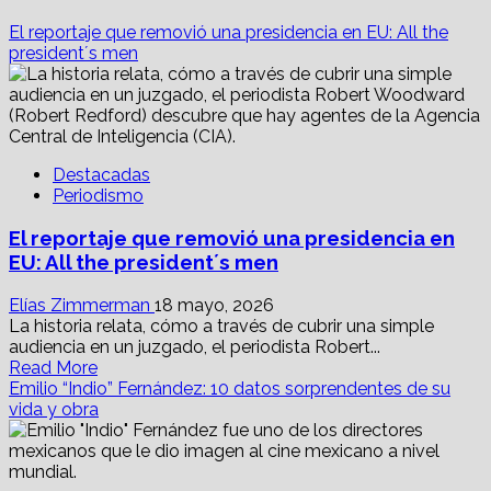
El reportaje que removió una presidencia en EU: All the
president´s men
Destacadas
Periodismo
El reportaje que removió una presidencia en
EU: All the president´s men
Elías Zimmerman
18 mayo, 2026
La historia relata, cómo a través de cubrir una simple
audiencia en un juzgado, el periodista Robert...
Read
Read More
more
Emilio “Indio” Fernández: 10 datos sorprendentes de su
about
vida y obra
El
reportaje
que