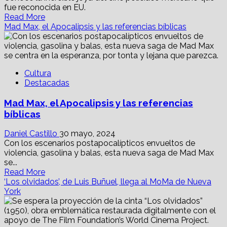
fue reconocida en EU.
Read
Read More
more
Mad Max, el Apocalipsis y las referencias bíblicas
about
“Llámenme
Mike”,
la
Cultura
joya
Destacadas
policiaca
que
Mad Max, el Apocalipsis y las referencias
prohibió
“El
bíblicas
Negro”
Durazo
Daniel Castillo
30 mayo, 2024
Con los escenarios postapocalípticos envueltos de
violencia, gasolina y balas, esta nueva saga de Mad Max
se...
Read
Read More
more
‘Los olvidados’, de Luis Buñuel, llega al MoMa de Nueva
about
York
Mad
Max,
el