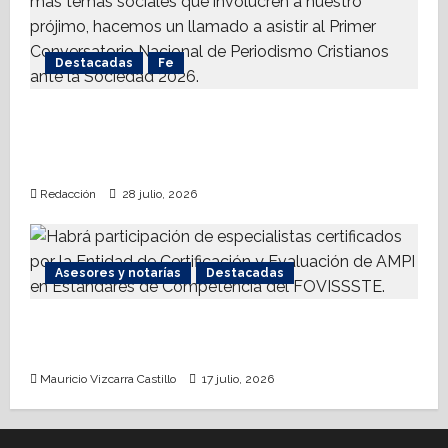
17
28
julio,
julio,
Destacadas
Fe
2026
2026
Alistan 1er. Conversatorio Nacional de
Periodismo Cristianos ante la Sociedad
2026
Redacción
28 julio, 2026
Asesores y notarías
Destacadas
AMPI Y Fovissste facilitarán talleres para el
otorgamiento de hipotecas
Mauricio Vizcarra Castillo
17 julio, 2026