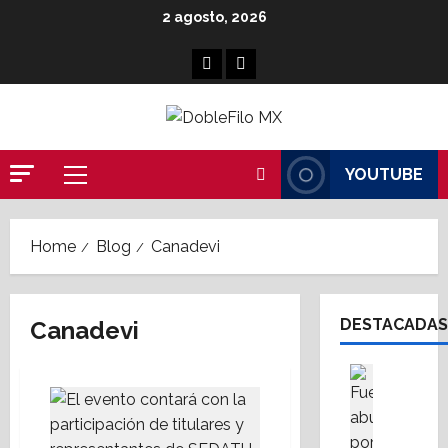
Skip
2 agosto, 2026
to
content
Facebook
Linkedin
YOUTUBE
Primary
Menu
Home
Blog
Canadevi
DESTACADAS
Canadevi
Cultura
Destaca
S
i