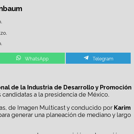
einbaum
.
.
Share
Share
WhatsApp
Telegram
on
on
al de la Industria de Desarrollo y Promoción
s candidatas a la presidencia de México.
ias, de Imagen Multicast y conducido por
Karim
l para generar una planeación de mediano y largo