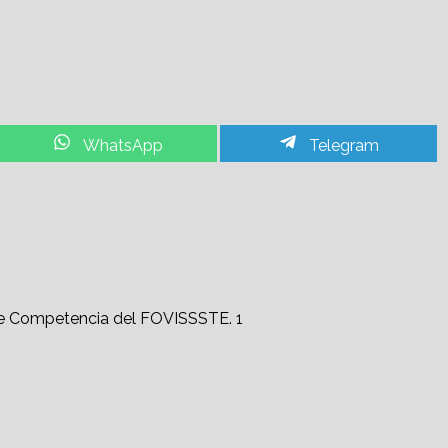
Share
Share
WhatsApp
Telegram
on
on
1