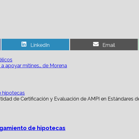
Share
Share
LinkedIn
Email
on
on
élicos
TE a apoyar mítines… de Morena
e hipotecas
torgamiento de hipotecas