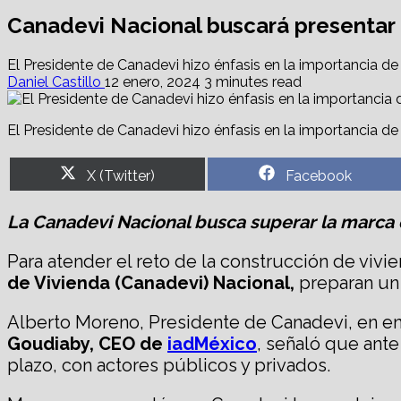
Canadevi Nacional buscará presentar 
El Presidente de Canadevi hizo énfasis en la importancia d
Daniel Castillo
12 enero, 2024
3 minutes read
El Presidente de Canadevi hizo énfasis en la importancia d
Share
Share
X (Twitter)
Facebook
on
on
La Canadevi Nacional busca superar la marca 
Para atender el reto de la construcción de viv
de Vivienda (Canadevi) Nacional,
preparan un 
Alberto Moreno, Presidente de Canadevi, en ent
Goudiaby, CEO de
iadMéxico
, señaló que ante
plazo, con actores públicos y privados.