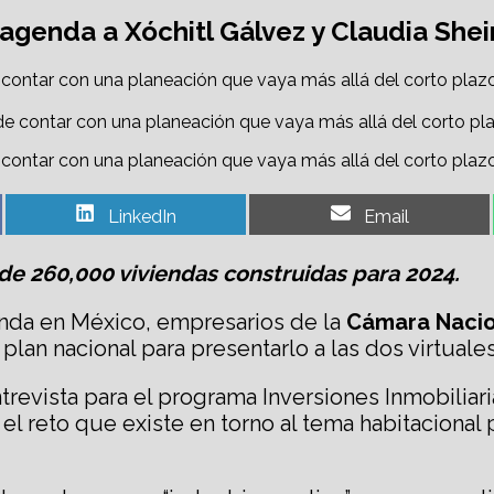
agenda a Xóchitl Gálvez y Claudia Sh
e contar con una planeación que vaya más allá del corto plazo
e contar con una planeación que vaya más allá del corto plazo
Share
Share
LinkedIn
Email
on
on
de 260,000 viviendas construidas para 2024.
ienda en México, empresarios de la
Cámara Nacion
plan nacional para presentarlo a las dos virtuale
revista para el programa Inversiones Inmobiliar
 el reto que existe en torno al tema habitaciona