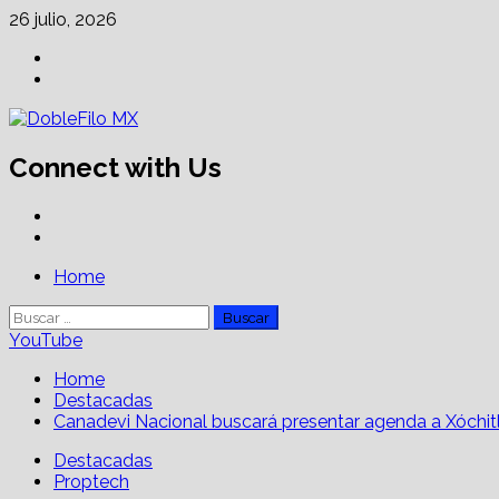
Skip
26 julio, 2026
to
Facebook
content
Linkedin
Connect with Us
Facebook
Linkedin
Primary
Home
Menu
Buscar:
YouTube
Home
Destacadas
Canadevi Nacional buscará presentar agenda a Xóchit
Destacadas
Proptech