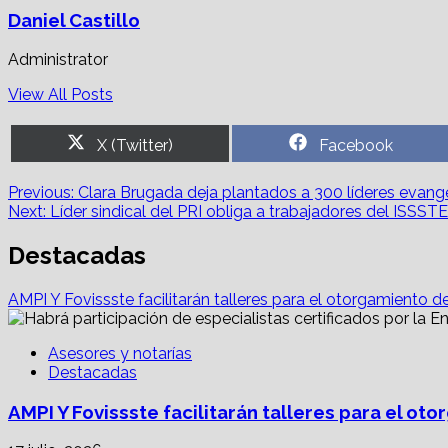
Daniel Castillo
Administrator
View All Posts
Share
Share
X (Twitter)
Facebook
on
on
Post
Previous:
Clara Brugada deja plantados a 300 líderes evang
Next:
Líder sindical del PRI obliga a trabajadores del ISSS
navigation
Destacadas
AMPI Y Fovissste facilitarán talleres para el otorgamiento d
Asesores y notarías
Destacadas
AMPI Y Fovissste facilitarán talleres para el o