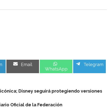
Share
Share
Share
n
Email
Telegram
on
on
on
WhatsApp
 icónica; Disney seguirá protegiendo versiones
iario Oficial de la Federación