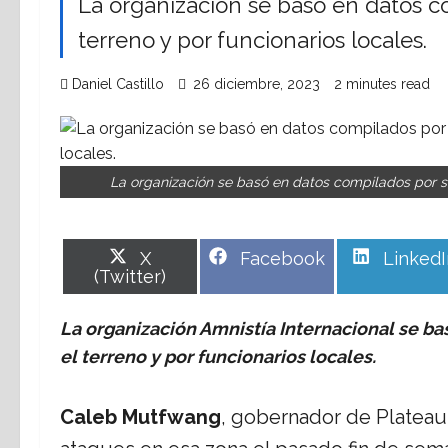
La organización se basó en datos c
terreno y por funcionarios locales.
Daniel Castillo
26 diciembre, 2023
2 minutes read
La organización se basó en datos compilados por su
Share
Share
Share
X
Facebook
LinkedI
on
on
on
(Twitter)
La organización Amnistía Internacional se b
el terreno y por funcionarios locales.
Caleb Mutfwang
, gobernador de Plateau,