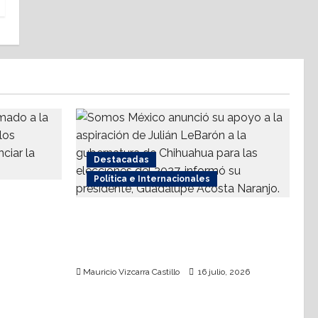
Destacadas
Política e Internacionales
a
 contra el
Somos MX abre puerta a
comunidad mormona; competirá
por gobierno de Chihuahua
Mauricio Vizcarra Castillo
16 julio, 2026