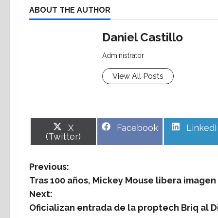
ABOUT THE AUTHOR
Daniel Castillo
Administrator
View All Posts
Share
Share
Share
X
Facebook
LinkedI
on
on
on
(Twitter)
P
Previous:
Tras 100 años, Mickey Mouse libera imagen
o
Next:
s
Oficializan entrada de la proptech Briq al D