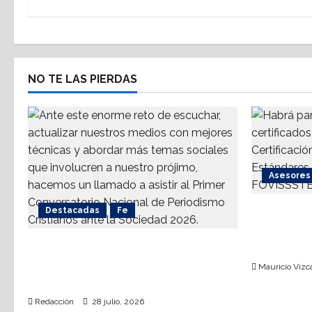
t
n
a
NO TE LAS PIERDAS
v
i
g
Asesores 
a
Destacadas
Fe
AMPI Y Fov
t
talleres 
Alistan 1er. Conversatorio
i
hipoteca
Nacional de Periodismo
Mauricio Vizca
o
Cristianos ante la Sociedad 2026
Redacción
28 julio, 2026
n