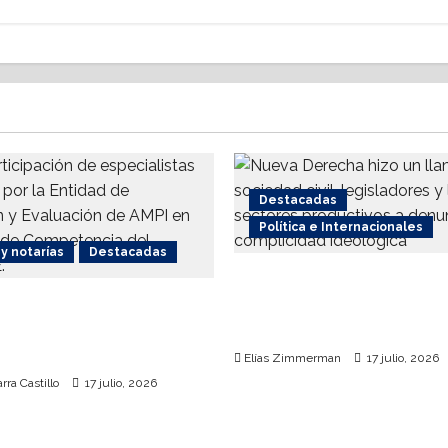
Destacadas
Política e Internacionales
y notarías
Destacadas
Nueva Derecha respald
issste facilitarán
coalición internacional
para el otorgamiento de
terrorismo
s
Elías Zimmerman
17 julio, 2026
rra Castillo
17 julio, 2026