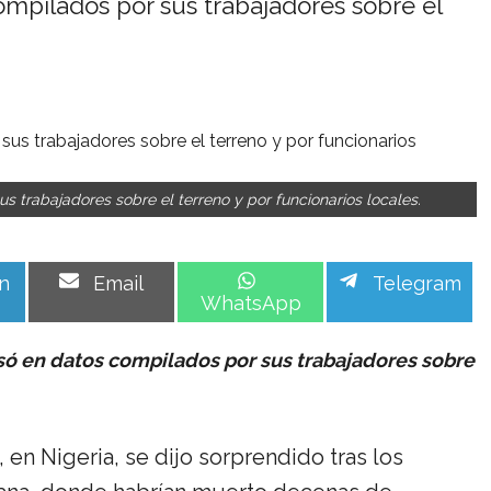
ompilados por sus trabajadores sobre el
s trabajadores sobre el terreno y por funcionarios locales.
Share
Share
Share
n
Email
Telegram
on
on
on
WhatsApp
asó en datos compilados por sus trabajadores sobre
 en Nigeria, se dijo sorprendido tras los