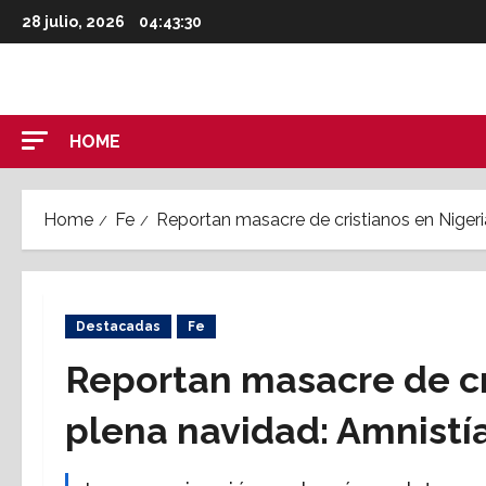
Skip
28 julio, 2026
04:43:30
to
content
HOME
Home
Fe
Reportan masacre de cristianos en Nigeri
Destacadas
Fe
Reportan masacre de cr
plena navidad: Amnistía