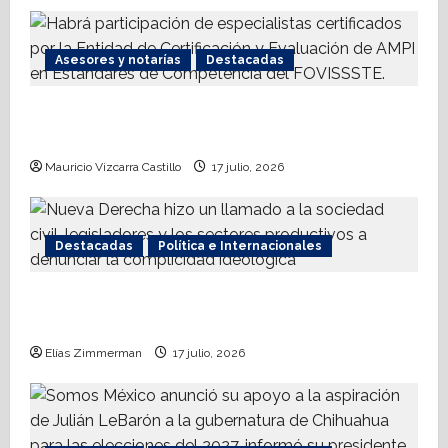
t
Asesores y notarías
Destacadas
i
AMPI Y Fovissste facilitarán talleres para el
o
otorgamiento de hipotecas
n
Mauricio Vizcarra Castillo
17 julio, 2026
Destacadas
Política e Internacionales
Nueva Derecha respalda coalición
internacional contra el terrorismo
Elías Zimmerman
17 julio, 2026