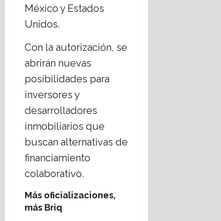
a
r
México y Estados
n
t
16
e
Unidos.
e
julio,
l
m
2026
E
á
Con la autorización, se
s
t
abrirán nuevas
t
i
a
c
posibilidades para
d
a
inversores y
o
s
L
desarrolladores
s
a
o
inmobiliarios que
i
c
buscan alternativas de
c
i
o
a
financiamiento
?
l
colaborativo.
e
s
14
Más oficializaciones,
,
julio,
más Briq
r
2026
e