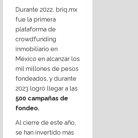
t
Durante 2022, briq.mx
o
fue la primera
16
plataforma de
julio,
crowdfunding
2026
inmobiliario en
México en alcanzar los
mil millones de pesos
fondeados, y durante
2023 logró llegar a las
500 campañas de
fondeo.
Al cierre de este año,
se han invertido más