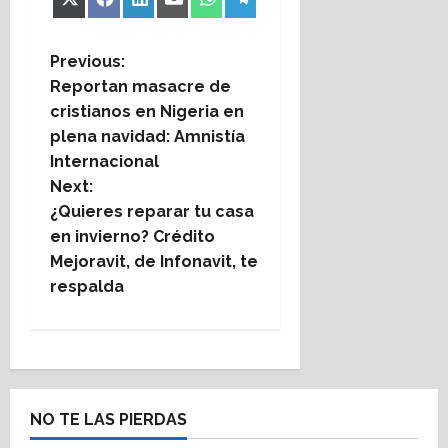
Share
Share
Share
Share
Share
Share
X
Facebook
LinkedIn
Email
WhatsApp
Telegram
on
on
on
on
on
on
(Twitter)
P
Previous:
Reportan masacre de
o
cristianos en Nigeria en
plena navidad: Amnistía
s
Internacional
t
Next:
¿Quieres reparar tu casa
n
en invierno? Crédito
Mejoravit, de Infonavit, te
a
respalda
v
i
g
NO TE LAS PIERDAS
a