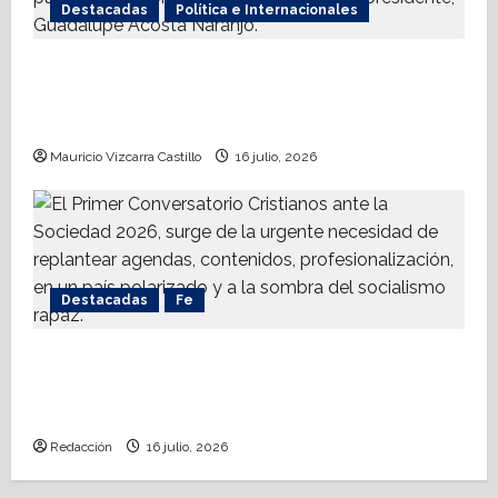
Destacadas
Política e Internacionales
Somos MX abre puerta a comunidad
mormona; competirá por gobierno de
Chihuahua
Mauricio Vizcarra Castillo
16 julio, 2026
Destacadas
Fe
Alistan Conversatorio Nacional para
Periodistas Cristianos; abordar temáticas
sociales, reto
Redacción
16 julio, 2026