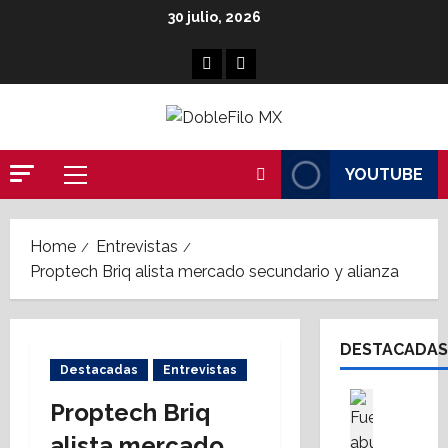
Skip
30 julio, 2026
to
content
Facebook
Linkedin
YOUTUBE
Primary
Menu
Home
Entrevistas
Proptech Briq alista mercado secundario y alianza
DESTACADAS
Destacadas
Entrevistas
Cultura
Proptech Briq
Destaca
S
alista mercado