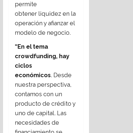
a
a
permite
n
m
n
obtener liquidez en la
a
i
o
l
e
s
operación y afianzar el
c
n
a
modelo de negocio.
o
t
n
n
o
t
t
“En el tema
d
e
r
e
l
crowdfunding, hay
a
h
a
ciclos
e
i
S
l
p
o
económicos
. Desde
t
o
c
nuestra perspectiva,
e
t
i
r
e
e
contamos con un
r
c
d
producto de crédito y
o
a
a
r
s
d
uno de capital. Las
i
2
necesidades de
s
0
17
m
financiamiento se
2
julio,