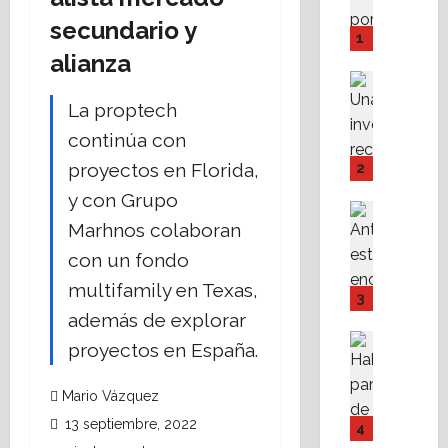
i
secundario y
n
1
é
alianza
a
Análisis 
d
Destaca
La proptech
L
O
continúa con
a
’
d
C
proyectos en Florida,
2
i
o
y con Grupo
n
n
Destaca
á
Marhnos colaboran
Fe
n
A
m
o
con un fondo
l
i
r
multifamily en Texas,
i
c
,
3
s
a
a
además de explorar
t
d
3
Asesores
proyectos en España.
a
Destaca
e
a
A
n
l
ñ
Mario Vázquez
M
1
a
o
P
e
13 septiembre, 2022
s
s
4
I
r
i