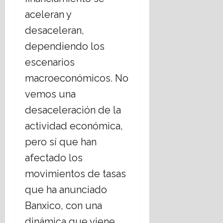
o
2026
6
aceleran y
desaceleran,
17
28
julio,
julio,
dependiendo los
2026
2026
escenarios
macroeconómicos. No
vemos una
desaceleración de la
actividad económica,
pero sí que han
afectado los
movimientos de tasas
que ha anunciado
Banxico, con una
dinámica que viene