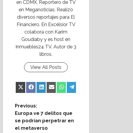
en CDMX. Reportero de TV
en Meganoticias. Realizó
diversos reportajes para El
Financiero. En Excélsior TV
colabora con Karim
Goudiaby y es host en
Inmuebles24 TV. Autor de 3
libros.
View All Posts
Share
Share
Share
Share
Share
Share
X
Facebook
LinkedIn
Email
WhatsApp
Telegram
on
on
on
on
on
on
(Twitter)
P
Previous:
Europa ve 7 delitos que
o
se podrían perpetrar en
el metaverso
s