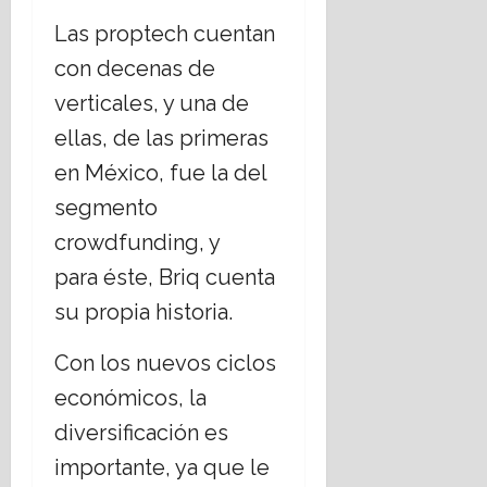
d
n
a
n
Las proptech cuentan
a
t
l
?
c
a
d
con decenas de
o
l
e
28
verticales, y una de
a
l
P
julio,
l
e
e
ellas, de las primeras
2026
i
r
r
en México, fue la del
c
e
i
i
s
o
segmento
ó
p
d
crowdfunding, y
n
a
i
i
r
para éste, Briq cuenta
s
n
a
m
su propia historia.
t
e
o
e
l
C
Con los nuevos ciclos
r
o
r
n
t
económicos, la
i
a
o
s
diversificación es
c
r
t
i
importante, ya que le
g
i
o