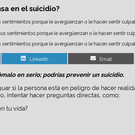
a en el suicidio?
s sentimientos porque le avergüenzan o le hacen sentir culpa
s sentimientos porque le avergüenzan o le hacen sentir culpa
Share
Share
LinkedIn
Email
on
on
malo en serio; podrías prevenir un suicidio.
uar si la persona está en peligro de hacer realid
, intentar hacer preguntas directas, como:
n tu vida?