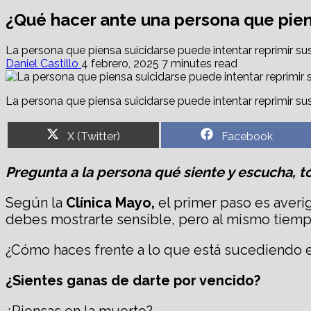
¿Qué hacer ante una persona que piens
La persona que piensa suicidarse puede intentar reprimir su
Daniel Castillo
4 febrero, 2025
7 minutes read
La persona que piensa suicidarse puede intentar reprimir su
Share
Share
X (Twitter)
Facebook
on
on
Pregunta a la persona qué siente y escucha, tó
Según la
Clínica Mayo,
el primer paso es averig
debes mostrarte sensible, pero al mismo tiempo
¿Cómo haces frente a lo que está sucediendo e
¿Sientes ganas de darte por vencido?
¿Piensas en la muerte?