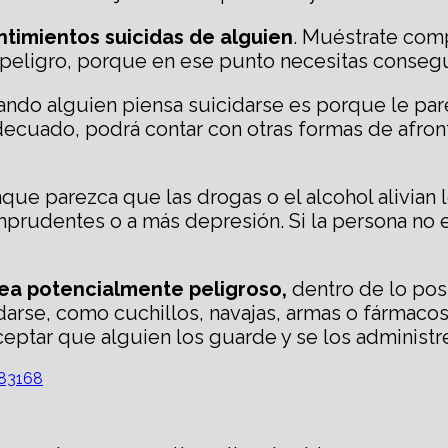
timientos suicidas de alguien
. Muéstrate com
e peligro, porque en ese punto necesitas consegu
ando alguien piensa suicidarse es porque le par
decuado, podrá contar con otras formas de afron
ue parezca que las drogas o el alcohol alivian l
prudentes o a más depresión. Si la persona no e
sea potencialmente peligroso,
dentro de lo pos
cidarse, como cuchillos, navajas, armas o fármac
ceptar que alguien los guarde y se los administr
983168