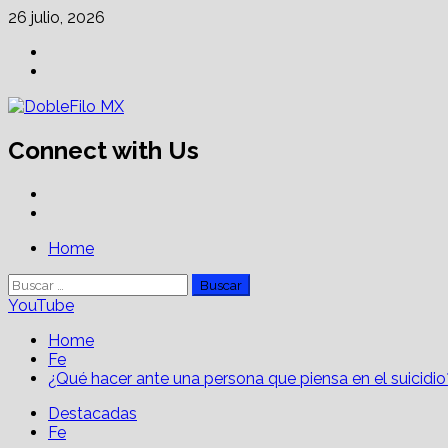
Skip
26 julio, 2026
to
Facebook
content
Linkedin
Connect with Us
Facebook
Linkedin
Primary
Home
Menu
Buscar:
YouTube
Home
Fe
¿Qué hacer ante una persona que piensa en el suicidio
Destacadas
Fe