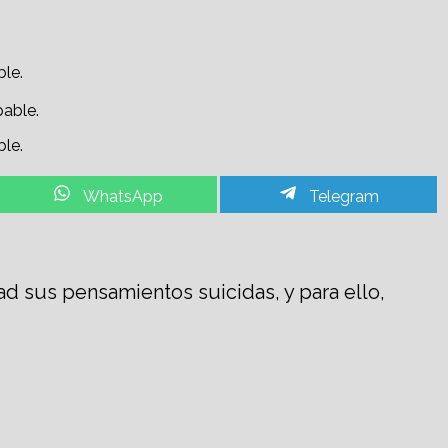
ble.
ble.
Share
Share
WhatsApp
Telegram
on
on
ad sus pensamientos suicidas, y para ello,