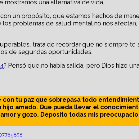
te mostramos una alternativa de vida.
on un propósito, que estamos hechos de manera
que los problemas de salud mental no nos afecta
.
perables, trata de recordar que no siempre te sen
 Dios de segundas oportunidades.
14
? Pensó que no había salida, pero Dios hizo una
me con tu paz que sobrepasa todo entendimien
 tu hijo amado. Que pueda llevar el conocimien
, amor y gozo. Deposito todas mis preocupacion
907769858