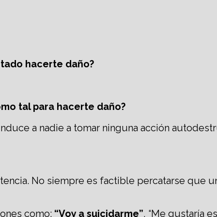
ntado hacerte daño?
omo tal para hacerte daño?
induce a nadie a tomar ninguna acción autodestr
rtencia. No siempre es factible percatarse que 
ciones como:
“Voy a suicidarme”
, “Me gustaría e