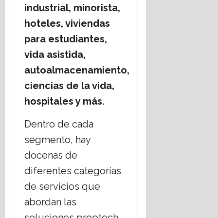
?
l
industrial, minorista,
e
hoteles, viviendas
s
14
,
julio,
para estudiantes,
r
2026
vida asistida,
e
t
autoalmacenamiento,
o
ciencias de la vida,
hospitales y más.
16
julio,
2026
Dentro de cada
segmento, hay
docenas de
diferentes categorías
de servicios que
abordan las
soluciones proptech.