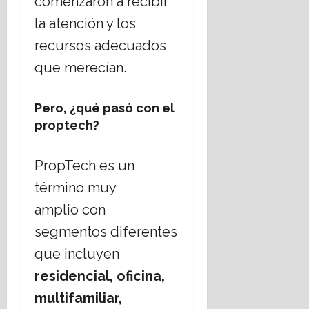
comenzaron a recibir
16
s
b
u
julio,
la atención y los
t
o
a
2026
i
r
h
recursos adecuados
o
d
u
que merecían.
n
a
a
a
r
n
t
16
Pero, ¿qué pasó con el
e
e
julio,
proptech?
l
m
2026
E
á
s
t
PropTech es un
t
i
término muy
a
c
d
a
amplio con
o
s
segmentos diferentes
L
s
a
o
que incluyen
i
c
residencial, oficina,
c
i
o
multifamiliar,
a