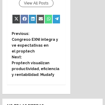
View All Posts
Share
Share
Share
Share
Share
Share
X
Facebook
LinkedIn
Email
WhatsApp
Telegram
on
on
on
on
on
on
(Twitter)
P
Previous:
Congreso EXNI integra y
o
ve expectativas en
el proptech
s
Next:
t
Proptech visualizan
productividad, eficiencia
n
y rentabilidad: Mudafy
a
v
i