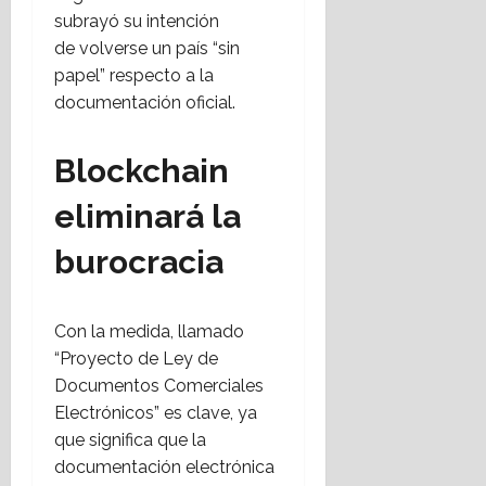
d
i
c
agosto,
subrayó su intención
e
v
o
2026
de volverse un país “sin
d
o
m
e
papel” respecto a la
s
u
r
e
documentación oficial.
n
e
d
i
c
e
d
Blockchain
h
s
a
a
t
d
eliminará la
i
t
n
r
3
burocracia
a
agosto,
a
2026
a
n
f
s
Con la medida, llamado
r
“Proyecto de Ley de
o
3
Documentos Comerciales
n
agosto,
t
Electrónicos” es clave, ya
2026
l
que significa que la
i
documentación electrónica
n