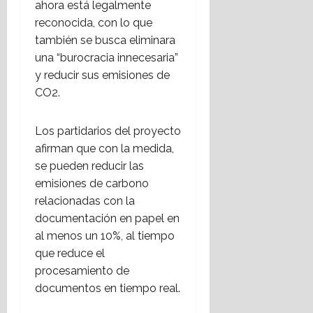
ahora está legalmente
e
reconocida, con lo que
w
también se busca eliminara
o
una “burocracia innecesaria”
r
k
y reducir sus emisiones de
e
CO2.
r
s
Los partidarios del proyecto
afirman que con la medida,
3
se pueden reducir las
agosto,
2026
emisiones de carbono
relacionadas con la
documentación en papel en
al menos un 10%, al tiempo
que reduce el
procesamiento de
documentos en tiempo real.