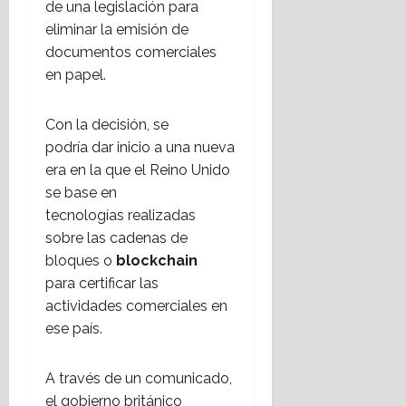
de una legislación para
u
o
n
ó
eliminar la emisión de
s
t
d
n
7
c
e
documentos comerciales
a
a
agosto,
a
c
p
en papel.
2026
i
n
n
r
n
p
o
o
f
Con la decisión, se
r
l
a
r
podría dar inicio a una nueva
o
ó
b
a
h
era en la que el Reino Unido
g
o
e
i
i
se base en
r
s
b
c
t
tecnologías realizadas
t
i
o
o
r
sobre las cadenas de
r
c
e
u
bloques o
blockchain
p
o
i
c
para certificar las
a
r
n
t
actividades comerciales en
r
p
v
u
ese país.
t
o
i
r
i
r
t
a
d
a
a
A través de un comunicado,
o
t
a
7
el gobierno británico