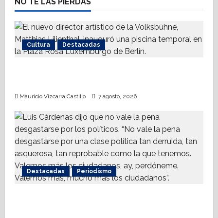
NO TE LAS PIERDAS
g
a
Cultura
Destacadas
t
Berlín abre piscina como protesta por
i
desatención a infraestructura
o
Mauricio Vizcarra Castillo
7 agosto, 2026
n
Destacadas
Periodismo
Luis Cárdenas: el último speech desde
MVS