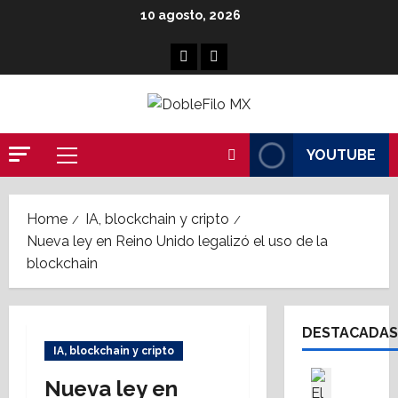
Skip
10 agosto, 2026
to
content
Facebook
Linkedin
YOUTUBE
Primary
Menu
Home
IA, blockchain y cripto
Nueva ley en Reino Unido legalizó el uso de la
blockchain
DESTACADAS
IA, blockchain y cripto
Cultura
Nueva ley en
Destaca