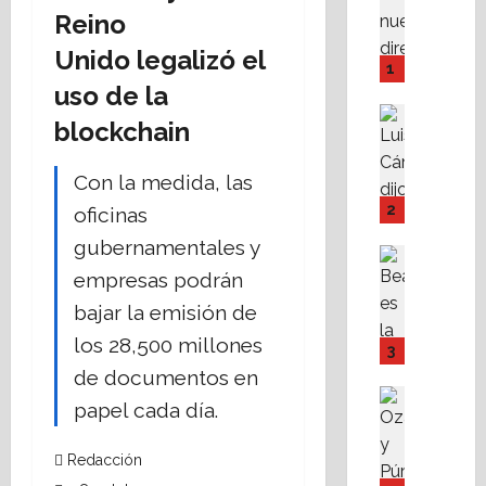
B
Reino
e
Unido legalizó el
r
1
l
uso de la
í
Destaca
blockchain
n
Periodis
L
a
u
Con la medida, las
b
i
r
2
oficinas
s
e
gubernamentales y
C
p
Destaca
á
Política 
i
empresas podrán
A
r
s
bajar la emisión de
c
d
c
los 28,500 millones
e
e
i
3
r
n
n
de documentos en
c
a
a
Destaca
papel cada día.
a
IA, blockc
s
c
I
I
:
o
A
Redacción
N
e
m
: