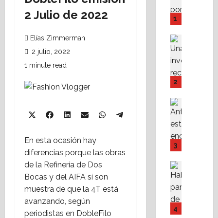
i
2 Julio de 2022
n
1
é
a
Elías Zimmerman
Análisis 
d
Destaca
2 julio, 2022
L
O
1 minute read
a
’
d
C
2
i
o
n
n
Destaca
á
Fe
n
Share
Share
Share
Share
Share
X
Facebook
LinkedIn
Email
WhatsApp
A
m
o
Share
on
on
on
on
on
Telegram
(Twitter)
l
i
r
on
En esta ocasión hay
i
c
,
3
diferencias porque las obras
s
a
a
t
d
de la Refinería de Dos
3
Asesores
a
Destaca
e
a
Bocas y del AIFA sí son
A
n
l
ñ
muestra de que la 4T está
M
1
a
o
avanzando, según
P
e
s
s
4
periodistas en DobleFilo
I
r
i