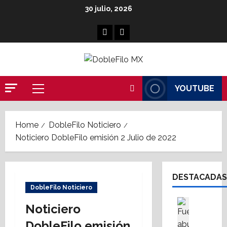
Skip
30 julio, 2026
to
content
Facebook
Linkedin
YOUTUBE
Primary
Menu
Home
DobleFilo Noticiero
Noticiero DobleFilo emisión 2 Julio de 2022
DESTACADAS
DobleFilo Noticiero
Cultura
Noticiero
Destaca
S
DobleFilo emisión