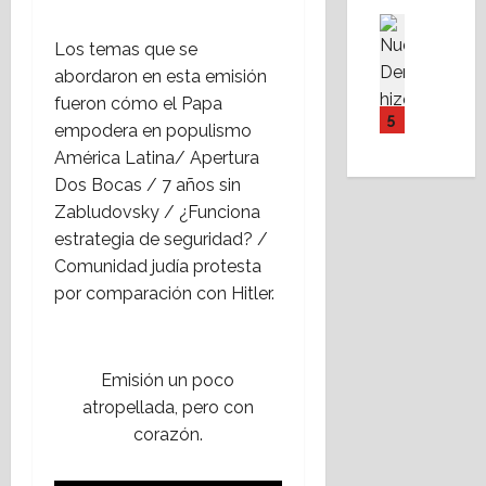
d
Y
.
g
Destaca
e
F
Política 
C
l
Los temas que se
l
N
o
o
e
g
abordaron en esta emisión
u
v
n
s
o
fueron cómo el Papa
e
i
v
i
5
o
empodera en populismo
v
s
e
a
d
América Latina/ Apertura
a
s
r
s
b
D
Dos Bocas / 7 años sin
s
s
¿
y
e
t
Zabludovsky / ¿Funciona
a
Q
e
r
e
t
u
estrategia de seguridad? /
e
f
o
i
Comunidad judía protesta
29
c
a
r
é
julio,
por comparación con Hitler.
h
c
i
n
2026
a
i
o
e
r
l
N
s
e
i
a
Emisión un poco
c
s
t
c
r
atropellada, pero con
p
a
i
e
corazón.
a
r
o
c
l
á
n
e