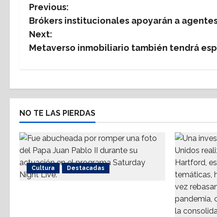
on
on
on
P
Previous:
Brókers institucionales apoyarán a agentes
o
Next:
s
Metaverso inmobiliario también tendrá esp
t
n
a
NO TE LAS PIERDAS
v
i
g
Cultura
Destacadas
a
Sinéad O’Connor, a 3 años del
goodbye
t