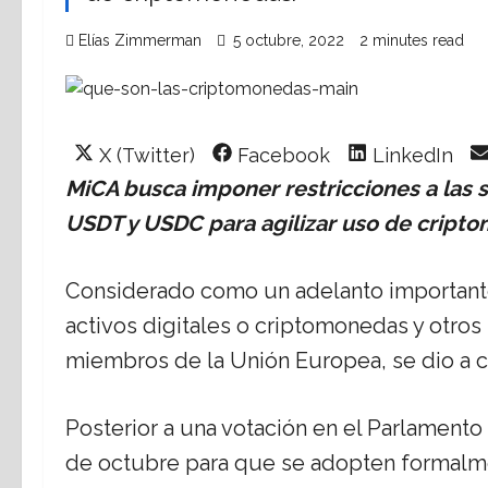
Elías Zimmerman
5 octubre, 2022
2 minutes read
Share
Share
Share
X (Twitter)
Facebook
LinkedIn
on
on
on
MiCA busca imponer restricciones a las
USDT y USDC
para agilizar uso de cript
Considerado como un adelanto importante 
activos digitales o criptomonedas y otros
miembros de la Unión Europea, se dio a
Posterior a una votación en el Parlament
de octubre para que se adopten formalme