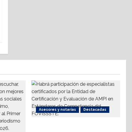
Asesores y notarías
Destacadas
AMPI Y Fovissste facilitarán