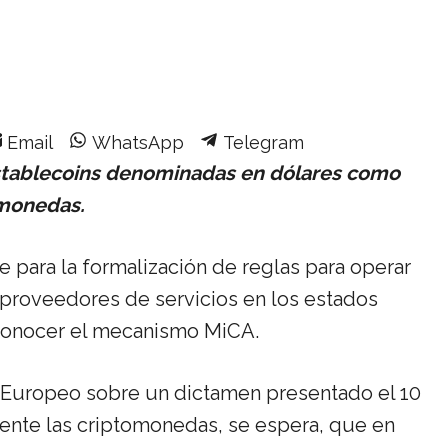
Share
Share
Share
Email
WhatsApp
Telegram
on
on
on
 stablecoins denominadas en dólares como
omonedas.
para la formalización de reglas para operar
 proveedores de servicios en los estados
 conocer el mecanismo MiCA.
o Europeo sobre un dictamen presentado el 10
nte las criptomonedas, se espera, que en