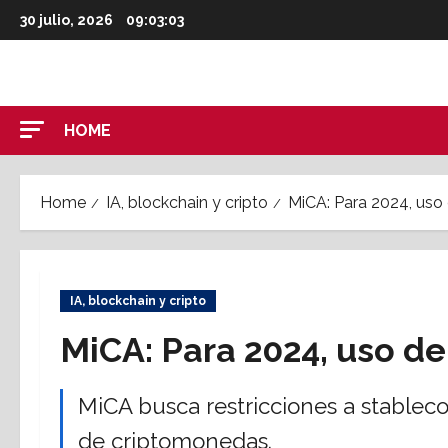
Skip
30 julio, 2026
09:03:03
to
content
HOME
Home
IA, blockchain y cripto
MiCA: Para 2024, uso
IA, blockchain y cripto
MiCA: Para 2024, uso d
MiCA busca restricciones a stablec
de criptomonedas.