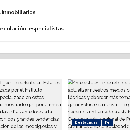
on
on
on
 inmobiliarios
eculación: especialistas
Destacadas
Fe