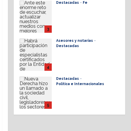
Destacadas
Fe
Alistan 1er. Conversatorio
Nacional de Periodismo
Cristianos ante la
Sociedad 2026
3
28 julio, 2026
Asesores y notarías
Destacadas
AMPI Y Fovissste
facilitarán talleres para el
otorgamiento de
4
hipotecas
Destacadas
17 julio, 2026
Política e Internacionales
Nueva Derecha respalda
coalición internacional
contra el terrorismo
5
17 julio, 2026
Cultura
Destacadas
Sinéad O’Connor, a 3 años