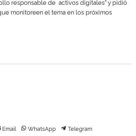
llo responsable de activos digitales” y pidió
 que monitoreen el tema en los próximos
Share
Share
Share
Email
WhatsApp
Telegram