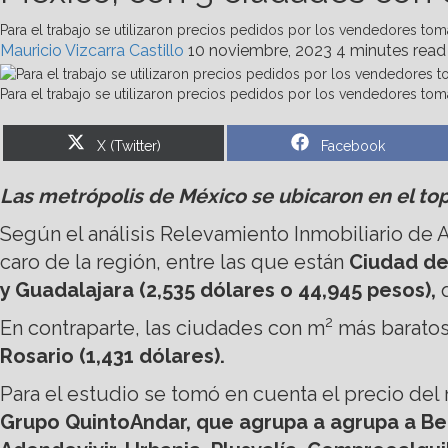
Para el trabajo se utilizaron precios pedidos por los vendedores tom
Mauricio Vizcarra Castillo
10 noviembre, 2023
4 minutes read
Para el trabajo se utilizaron precios pedidos por los vendedores tom
Share
Share
X (Twitter)
Facebook
on
on
Las metrópolis de México se ubicaron en el to
Según el análisis Relevamiento Inmobiliario de
caro de la región, entre las que están
Ciudad de
y Guadalajara (2,535 dólares o 44,945 pesos),
q
2
En contraparte, las ciudades con m
más baratos
Rosario (1,431 dólares).
Para el estudio se tomó en cuenta el precio del
Grupo QuintoAndar, que agrupa a agrupa a Be