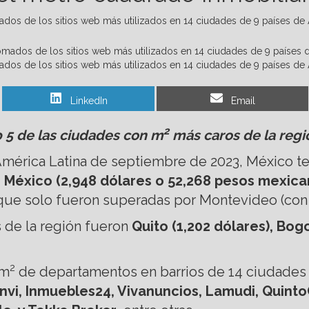
ados de los sitios web más utilizados en 14 ciudades de 9 países de 
ados de los sitios web más utilizados en 14 ciudades de 9 países de 
Share
Share
LinkedIn
Email
on
on
2
p 5 de las ciudades con m
más caros de la regió
 América Latina de septiembre de 2023, México t
 México (2,948 dólares o 52,268 pesos mexican
ue solo fueron superadas por Montevideo (con 3
 de la región fueron
Quito (1,202 dólares), Bogo
2
 m
de departamentos en barrios de 14 ciudades d
nvi, Inmuebles24, Vivanuncios, Lamudi, Quint