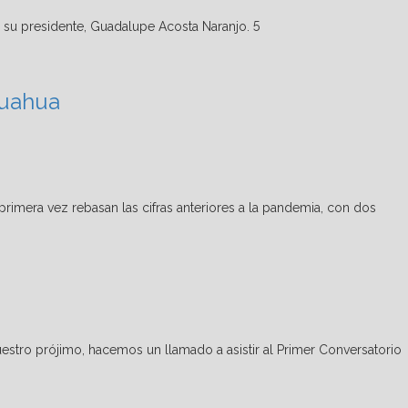
5
huahua