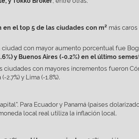
le, y Tokko Broker
, entre otras.
2
 en el top 5 de las ciudades con m
más caros d
la ciudad con mayor aumento porcentual fue Bogo
1.6%) y Buenos Aires (-0.2%) en el último semes
 las ciudades con mayores incrementos fueron Cór
-2.7%) y Lima (-1.8%).
pital”. Para Ecuador y Panamá (países dolarizados
eda local real utiliza la inflación local.