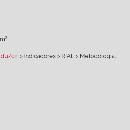
2
 m
.
du/cif
> Indicadores > RIAL > Metodología.