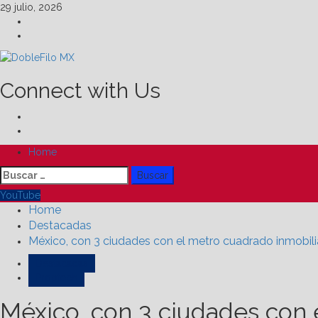
Skip
29 julio, 2026
to
Facebook
content
Linkedin
Connect with Us
Facebook
Linkedin
Primary
Home
Menu
Buscar:
YouTube
Home
Destacadas
México, con 3 ciudades con el metro cuadrado inmobil
Destacadas
Proptech
México, con 3 ciudades con 