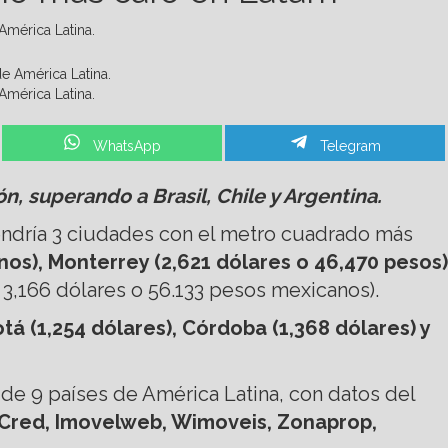
América Latina.
América Latina.
Share
Share
WhatsApp
Telegram
on
on
n, superando a Brasil, Chile y Argentina.
endría 3 ciudades con el metro cuadrado más
os), Monterrey (2,621 dólares o 46,470 pesos)
,166 dólares o 56.133 pesos mexicanos).
tá (1,254 dólares), Córdoba (1,368 dólares) y
e 9 países de América Latina, con datos del
oCred, Imovelweb, Wimoveis, Zonaprop,