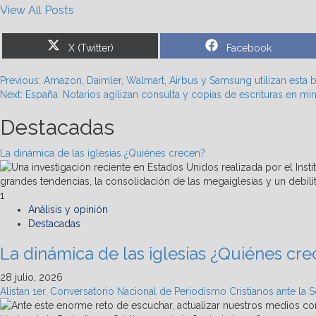
View All Posts
Share
Share
X (Twitter)
Facebook
on
on
Post
Previous:
Amazon, Daimler, Walmart, Airbus y Samsung utilizan esta 
Next:
España: Notarios agilizan consulta y copias de escrituras en mi
navigation
Destacadas
La dinámica de las iglesias ¿Quiénes crecen?
1
Análisis y opinión
Destacadas
La dinámica de las iglesias ¿Quiénes cr
28 julio, 2026
Alistan 1er. Conversatorio Nacional de Periodismo Cristianos ante la