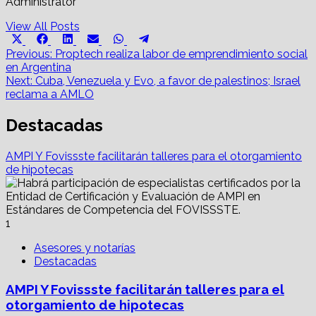
Administrator
View All Posts
Share
Share
Share
Share
Share
Share
X
Facebook
LinkedIn
Email
WhatsApp
Telegram
on
on
on
on
on
on
Post
(Twitter)
Previous:
Proptech realiza labor de emprendimiento social
en Argentina
navigation
Next:
Cuba, Venezuela y Evo, a favor de palestinos; Israel
reclama a AMLO
Destacadas
AMPI Y Fovissste facilitarán talleres para el otorgamiento
de hipotecas
1
Asesores y notarías
Destacadas
AMPI Y Fovissste facilitarán talleres para el
otorgamiento de hipotecas