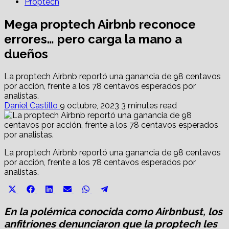
Proptech
Mega proptech Airbnb reconoce
errores… pero carga la mano a
dueños
La proptech Airbnb reportó una ganancia de 98 centavos
por acción, frente a los 78 centavos esperados por
analistas.
Daniel Castillo
9 octubre, 2023
3 minutes read
La proptech Airbnb reportó una ganancia de 98 centavos
por acción, frente a los 78 centavos esperados por
analistas.
Share
Share
Share
Share
Share
Share
X
Facebook
LinkedIn
Email
WhatsApp
Telegram
on
on
on
on
on
on
(Twitter)
En la polémica conocida como Airbnbust, los
anfitriones denunciaron que la proptech les