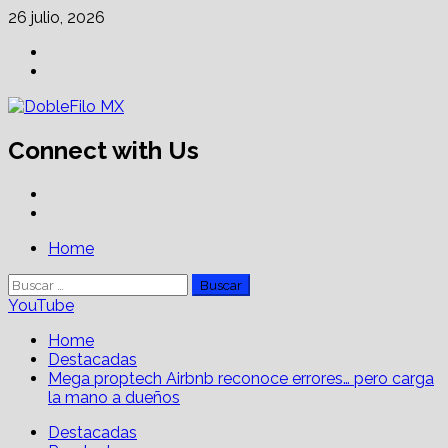
Skip
26 julio, 2026
to
Facebook
content
Linkedin
Connect with Us
Facebook
Linkedin
Primary
Home
Menu
Buscar:
YouTube
Home
Destacadas
Mega proptech Airbnb reconoce errores… pero carga
la mano a dueños
Destacadas