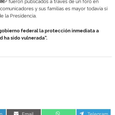
UR
P fueron publicados a través de un foro en
s comunicadores y sus familias es mayor todavía si
e la Presidencia.
gobierno federal la protección inmediata a
d ha sido vulnerada”.
Share
Share
Share
n
Email
Telegram