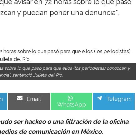
 que avisar en 72 horas sobre lo que pasó
nozcan y puedan poner una denuncia",
ras sobre lo que pasó para que ellos (los periodistas) conozcan y
ia", sentenció Julieta del Río.
Share
Share
Share
n
Email
Telegram
on
on
on
WhatsApp
udo ser hackeo o una filtración de la oficina
 medios de comunicación en México.