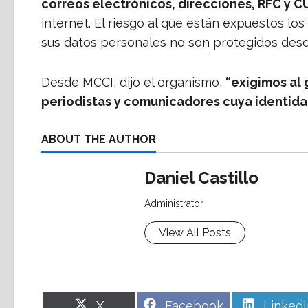
correos electrónicos, direcciones, RFC y C
internet. El riesgo al que están expuestos lo
sus datos personales no son protegidos desd
Desde MCCI, dijo el organismo,
“exigimos al 
periodistas y comunicadores cuya identida
ABOUT THE AUTHOR
Daniel Castillo
Administrator
View All Posts
Share
Share
Share
X
Facebook
LinkedI