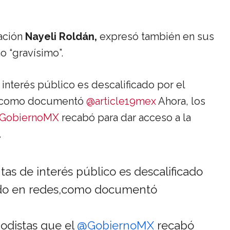
gación
Nayeli Roldán,
expresó también en sus
o “gravísimo”.
interés público es descalificado por el
s, como documentó
@article19mex
Ahora, los
GobiernoMX
recabó para dar acceso a la
.
as de interés público es descalificado
sado en redes,como documentó
iodistas que el
@GobiernoMX
recabó