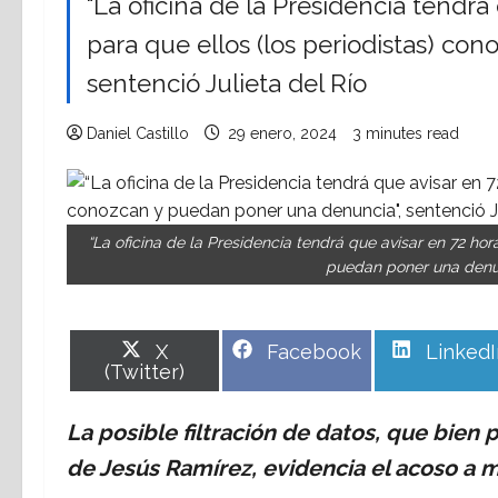
“La oficina de la Presidencia tendrá
para que ellos (los periodistas) co
sentenció Julieta del Río
Daniel Castillo
29 enero, 2024
3 minutes read
“La oficina de la Presidencia tendrá que avisar en 72 ho
puedan poner una denunc
Share
Share
Share
X
Facebook
LinkedI
on
on
on
(Twitter)
La posible filtración de datos, que bien p
de Jesús Ramírez, evidencia el acoso a