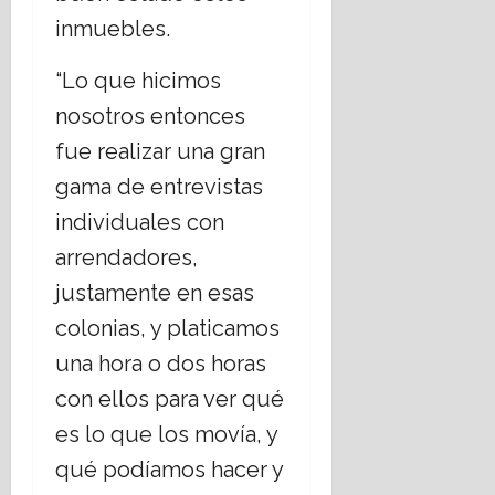
i
C
b
r
s
inmuebles.
g
r
i
i
i
i
e
s
17
o
“Lo que hicimos
s
r
m
julio,
s
t
n
o
2026
nosotros entonces
o
i
o
fue realizar una gran
s
a
d
17
,
n
e
julio,
gama de entrevistas
¿
o
C
2026
individuales con
c
s
h
u
;
i
arrendadores,
e
a
h
justamente en esas
s
b
u
t
o
a
colonias, y platicamos
i
r
h
una hora o dos horas
o
d
u
n
a
con ellos para ver qué
a
a
r
es lo que los movía, y
n
t
16
e
qué podíamos hacer y
e
julio,
l
m
2026