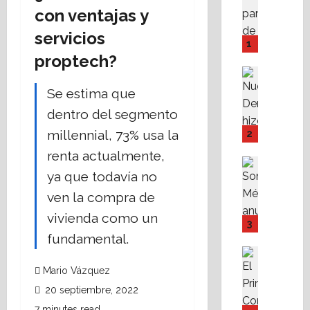
A
con ventajas y
M
servicios
P
1
I
proptech?
Y
Destaca
F
Política 
Se estima que
N
o
dentro del segmento
u
v
e
i
millennial, 73% usa la
2
v
s
renta actualmente,
a
s
Destaca
D
ya que todavía no
Política 
s
S
e
t
ven la compra de
o
r
e
vivienda como un
m
e
f
3
o
c
a
fundamental.
s
h
c
Destaca
M
Fe
a
i
Mario Vázquez
A
X
r
l
20 septiembre, 2022
l
a
e
i
i
7 minutes read