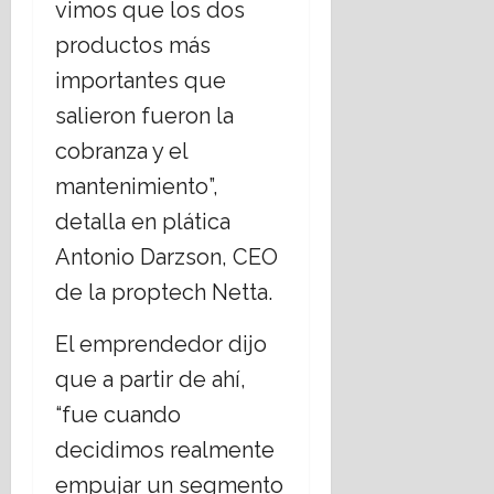
vimos que los dos
E
á
productos más
s
t
t
i
importantes que
a
c
salieron fueron la
d
a
o
s
cobranza y el
L
s
mantenimiento”,
a
o
i
c
detalla en plática
c
i
Antonio Darzson, CEO
o
a
?
l
de la proptech Netta.
e
s
14
El emprendedor dijo
,
julio,
que a partir de ahí,
2026
r
e
“fue cuando
t
decidimos realmente
o
empujar un segmento