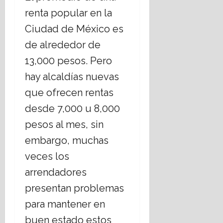
P
i
r
a
o
renta popular en la
a
o
m
c
r
r
Ciudad de México es
n
o
i
g
t
a
n
o
a
de alrededor de
i
l
a
n
m
13,000 pesos. Pero
d
p
;
a
i
o
a
c
l
e
hay alcaldías nuevas
s
r
o
c
n
que ofrecen rentas
p
a
m
o
t
o
P
p
n
desde 7,000 u 8,000
o
l
e
e
t
d
pesos al mes, sin
í
r
t
r
e
t
i
i
embargo, muchas
a
h
i
o
r
e
i
veces los
c
d
á
l
p
o
i
arrendadores
p
t
o
-
s
o
e
t
presentan problemas
r
t
r
r
e
e
para mantener en
a
g
r
c
l
s
o
o
a
buen estado estos