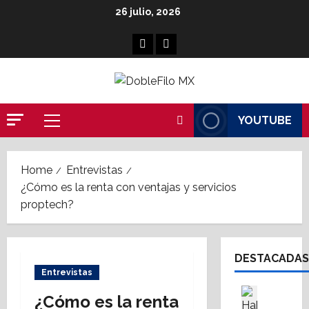
Skip
26 julio, 2026
to
content
Facebook
Linkedin
YOUTUBE
Primary
Menu
Home
Entrevistas
¿Cómo es la renta con ventajas y servicios
proptech?
DESTACADAS
Entrevistas
Asesores
¿Cómo es la renta
Destaca