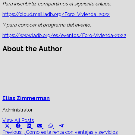
Para inscribirte, compartimos el siguiente enlace:
https://cloud.mail.iadb.org/Foro_Vivienda_2022
Y para conocer el programa del evento:
https://www.iadb.org/es/eventos/Foro-Vivienda-2022
About the Author
Elías Zimmerman
Administrator
View All Posts
Share
Share
Share
Share
Share
Share
X
Facebook
LinkedIn
Email
WhatsApp
Telegram
on
on
on
on
on
on
Post
(Twitter)
Previous:
¿Cómo es la renta con ventajas y servicios