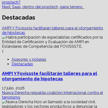
proptech?
navigation
Next:
Saas, dentro del proptech, gana terreno
Destacadas
AMPI Y Fovissste facilitarán talleres para el otorgamiento
de hipotecas
1
Asesores y notarías
Destacadas
AMPI Y Fovissste facilitarán talleres para el
otorgamiento de hipotecas
17 julio, 2026
Nueva Derecha respalda coalición internacional contra el
terrorismo