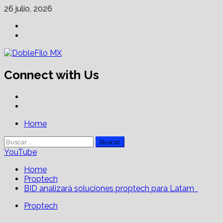
Skip
26 julio, 2026
to
Facebook
content
Linkedin
Connect with Us
Facebook
Linkedin
Primary
Home
Menu
Buscar:
YouTube
Home
Proptech
BID analizará soluciones proptech para Latam
Proptech