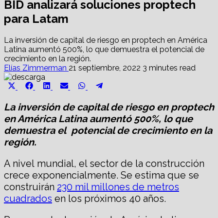
BID analizará soluciones proptech
para Latam
La inversión de capital de riesgo en proptech en América
Latina aumentó 500%, lo que demuestra el potencial de
crecimiento en la región.
Elías Zimmerman
21 septiembre, 2022
3 minutes read
Share
Share
Share
Share
Share
Share
X
Facebook
LinkedIn
Email
WhatsApp
Telegram
on
on
on
on
on
on
(Twitter)
La inversión de capital de riesgo en proptech
en América Latina aumentó 500%, lo que
demuestra el potencial de crecimiento en la
región.
A nivel mundial, el sector de la construcción
crece exponencialmente. Se estima que se
construirán
230 mil millones de metros
cuadrados
en los próximos 40 años.