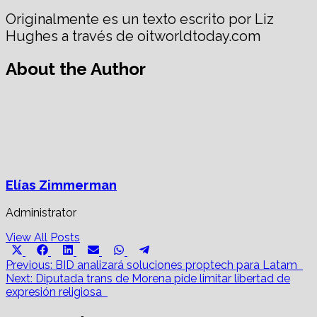
Originalmente es un texto escrito por Liz
Hughes a través de oitworldtoday.com
About the Author
Elías Zimmerman
Administrator
View All Posts
Share
Share
Share
Share
Share
Share
X
Facebook
LinkedIn
Email
WhatsApp
Telegram
on
on
on
on
on
on
Post
(Twitter)
Previous:
BID analizará soluciones proptech para Latam
Next:
Diputada trans de Morena pide limitar libertad de
navigation
expresión religiosa