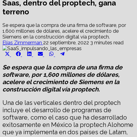
Saas, dentro del proptech, gana
terreno
Se espera que la compra de una firma de software, por
1,600 millones de dólares, acelere el crecimiento de
Siemens en la construcción digital vía proptech.
Elías Zimmerman
22 septiembre, 2022
3 minutes read
Share
Share
Share
Share
Share
Share
X
Facebook
LinkedIn
Email
WhatsApp
Telegram
on
on
on
on
on
on
(Twitter)
Se espera que la compra de una firma de
software, por 1,600 millones de dólares,
acelere el crecimiento de Siemens en la
construcción digital vía proptech.
Una de las verticales dentro del proptech
incluye el desarrollo de programas de
software, como el caso que ha desarrollado
exitosamente en México la proptech Alohome
que ya implementa en dos países de Latam,