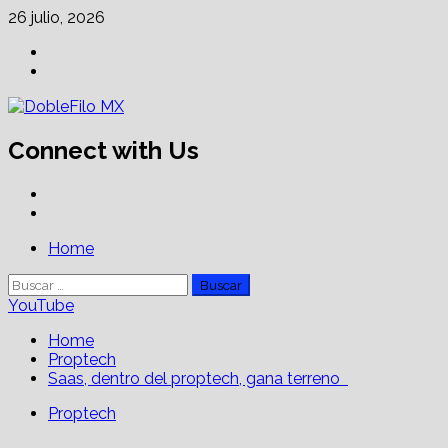
Skip
26 julio, 2026
to
Facebook
content
Linkedin
Connect with Us
Facebook
Linkedin
Primary
Home
Menu
Buscar:
YouTube
Home
Proptech
Saas, dentro del proptech, gana terreno
Proptech