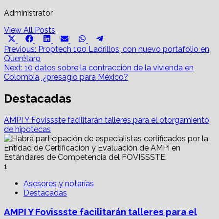
Administrator
View All Posts
Share
Share
Share
Share
Share
Share
X
Facebook
LinkedIn
Email
WhatsApp
Telegram
on
on
on
on
on
on
Post
(Twitter)
Previous:
Proptech 100 Ladrillos, con nuevo portafolio en
Querétaro
navigation
Next:
10 datos sobre la contracción de la vivienda en
Colombia, ¿presagio para México?
Destacadas
AMPI Y Fovissste facilitarán talleres para el otorgamiento
de hipotecas
1
Asesores y notarías
Destacadas
AMPI Y Fovissste facilitarán talleres para el