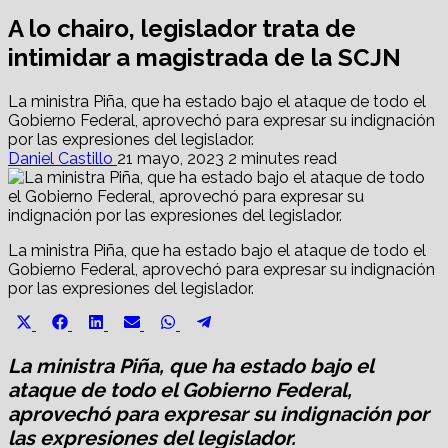
A lo chairo, legislador trata de
intimidar a magistrada de la SCJN
La ministra Piña, que ha estado bajo el ataque de todo el
Gobierno Federal, aprovechó para expresar su indignación
por las expresiones del legislador.
Daniel Castillo
21 mayo, 2023
2 minutes read
La ministra Piña, que ha estado bajo el ataque de todo el
Gobierno Federal, aprovechó para expresar su indignación
por las expresiones del legislador.
Share
Share
Share
Share
Share
Share
X
Facebook
LinkedIn
Email
WhatsApp
Telegram
on
on
on
on
on
on
(Twitter)
La ministra Piña, que ha estado bajo el
ataque de todo el Gobierno Federal,
aprovechó para expresar su indignación por
las expresiones del legislador.