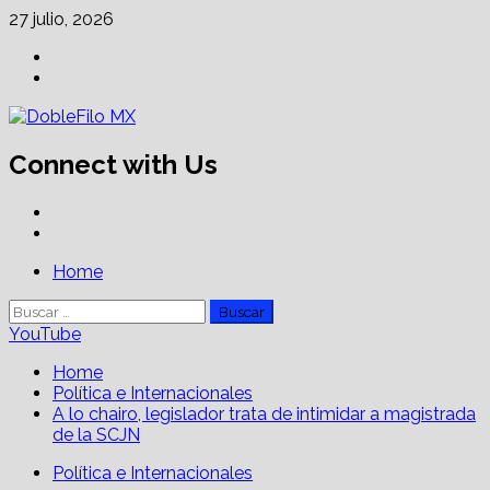
Skip
27 julio, 2026
to
Facebook
content
Linkedin
Connect with Us
Facebook
Linkedin
Primary
Home
Menu
Buscar:
YouTube
Home
Política e Internacionales
A lo chairo, legislador trata de intimidar a magistrada
de la SCJN
Política e Internacionales