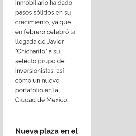
inmobiliario ha dado
E
á
pasos sólidos en su
s
t
t
i
crecimiento, ya que
a
c
en febrero celebró la
d
a
o
s
llegada de
Javier
L
s
“Chicharito” a su
a
o
i
c
selecto grupo de
c
i
inversionistas, así
o
a
?
l
como un nuevo
e
portafolio en la
s
14
Ciudad de México.
,
julio,
2026
r
e
t
o
Nueva plaza en el