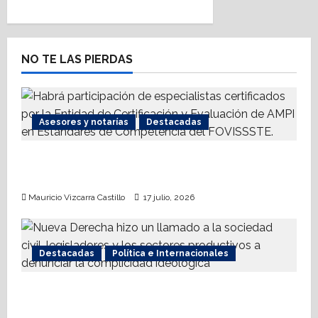
v
i
NO TE LAS PIERDAS
g
a
Asesores y notarías
Destacadas
t
AMPI Y Fovissste facilitarán talleres para el
i
otorgamiento de hipotecas
o
Mauricio Vizcarra Castillo
17 julio, 2026
n
Destacadas
Política e Internacionales
Nueva Derecha respalda coalición
internacional contra el terrorismo