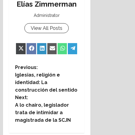
Elías Zimmerman
Administrator
View All Posts
Share
Share
Share
Share
Share
Share
X
Facebook
LinkedIn
Email
WhatsApp
Telegram
on
on
on
on
on
on
(Twitter)
P
Previous:
Iglesias, religión e
o
identidad: La
construcción del sentido
s
Next:
t
A lo chairo, legislador
trata de intimidar a
n
magistrada de la SCJN
a