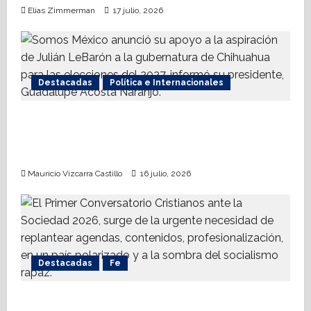
Elías Zimmerman
17 julio, 2026
Destacadas
Política e Internacionales
Somos MX abre puerta a comunidad
mormona; competirá por gobierno de
Chihuahua
Mauricio Vizcarra Castillo
16 julio, 2026
Destacadas
Fe
Alistan Conversatorio Nacional para