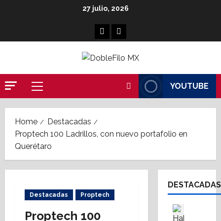
Skip
27 julio, 2026
to
content
Facebook
Linkedin
YOUTUBE
Primary
Menu
Home
Destacadas
Proptech 100 Ladrillos, con nuevo portafolio en
Querétaro
DESTACADAS
Destacadas
Proptech
Asesores
Proptech 100
Destaca