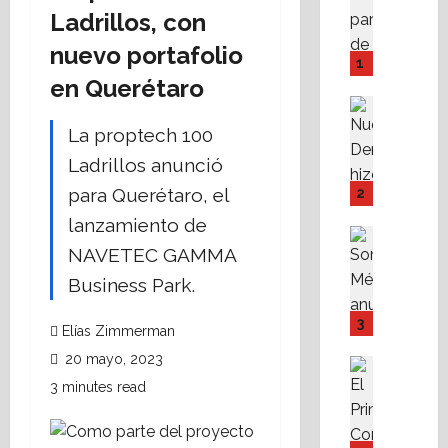
A
Ladrillos, con
M
nuevo portafolio
P
1
I
en Querétaro
Y
Destaca
F
Política 
La proptech 100
N
o
Ladrillos anunció
u
v
e
i
para Querétaro, el
2
v
s
lanzamiento de
a
s
Destaca
D
NAVETEC GAMMA
Política 
s
S
e
t
Business Park.
o
r
e
m
e
f
3
Elías Zimmerman
o
c
a
20 mayo, 2023
s
h
c
Destaca
M
Fe
a
i
3 minutes read
A
X
r
l
l
a
e
i
i