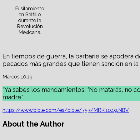
Fusilamiento
en Saltillo
durante la
Revolución
Mexicana.
En tiempos de guerra, la barbarie se apodera d
pecados más grandes que tienen sanción en la B
Marcos 10:19
“Ya sabes los mandamientos: “No matarás, no com
madre”.
https://www.bible.com/es/bible/753/MRK.10.19.NBV
About the Author