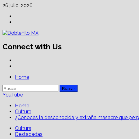
Skip
26 julio, 2026
to
Facebook
content
Linkedin
Connect with Us
Facebook
Linkedin
Primary
Home
Menu
Buscar:
YouTube
Home
Cultura
¿Conoces la desconocida y extraña masacre que perp
Cultura
Destacadas