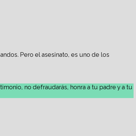
andos. Pero el asesinato, es uno de los
timonio, no defraudarás, honra a tu padre y a tu