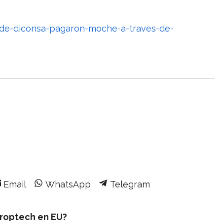
-de-diconsa-pagaron-moche-a-traves-de-
Share
Share
Share
Email
WhatsApp
Telegram
on
on
on
proptech en EU?