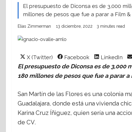
El presupuesto de Diconsa es de 3,000 mill
millones de pesos que fue a parar a Film &
Elías Zimmerman
13 diciembre, 2022
3 minutes read
Share
Share
Share
X (Twitter)
Facebook
LinkedIn
on
on
on
El presupuesto de Diconsa es de 3,000 mi
180 millones de pesos que fue a parar a 
San Martín de las Flores es una colonia m
Guadalajara, donde está una vivienda chi
Karina Cruz Íñiguez, quien sería una acci
de CV.