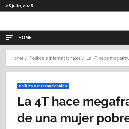
Skip
28 julio, 2026
to
content
HOME
Home
Política e Internacionales
La 4T hace megafrau
Política e Internacionales
La 4T hace megafr
de una mujer pobr