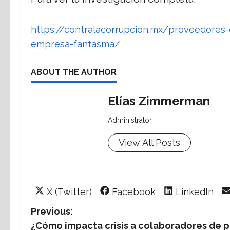
https://contralacorrupcion.mx/proveedores
empresa-fantasma/
ABOUT THE AUTHOR
Elías Zimmerman
Administrator
View All Posts
Share
Share
Share
X (Twitter)
Facebook
LinkedIn
on
on
on
P
Previous:
¿Cómo impacta crisis a colaboradores de 