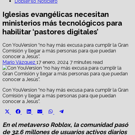
DobleFilo Noticiero
Iglesias evangélicas necesitan
ministerios más tecnológicos para
habilitar ‘pastores digitales’
Con YouVersion “no hay más excusa para cumplir la Gran
Comisión y llegar a más personas para que puedan
conocer a Jesús”.
Mario Vázquez
17 enero, 2024
7 minutes read
Con YouVersion “no hay más excusa para cumplir la Gran
Comisión y llegar a más personas para que puedan
conocer a Jesús”.
Share
Share
Share
Share
Share
Share
X
Facebook
LinkedIn
Email
WhatsApp
Telegram
on
on
on
on
on
on
(Twitter)
En el metaverso Roblox, la comunidad pasó
de 32.6 millones de usuarios activos diarios