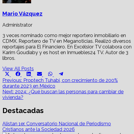
Mario Vázquez
Administrator
3 veces nominado como mejor reportero inmobiliario en
CDMX. Reportero de TV en Meganoticias. Realizó diversos
reportajes para El Financiero. En Excélsior TV colabora con
Karim Goudiaby y es host en Inmuebles24 TV. Autor de 3
libros.
View All Posts
Share
Share
Share
Share
Share
Share
X
Facebook
LinkedIn
Email
WhatsApp
Telegram
on
on
on
on
on
on
Post
(Twitter)
Previous:
Proptech Tuhabi, con crecimiento de 200%
durante 2023 en México
navigation
Next:
2024: ¿Qué buscan las personas para cambiar de
vivienda?
Destacadas
Alistan 1er. Conversatorio Nacional de Periodismo
Cristianos ante la Sociedad 2026