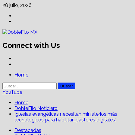
Skip
28 julio, 2026
to
Facebook
content
Linkedin
Connect with Us
Facebook
Linkedin
Primary
Home
Menu
Buscar:
YouTube
Home
DobleFilo Noticiero
Iglesias evangélicas necesitan ministerios más
tecnológicos para habilitar ‘pastores digitales’
Destacadas