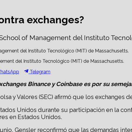
contra exchanges?
 School of Management del Instituto Tecno
ement del Instituto Tecnológico (MIT) de Massachusetts.
hare
Share
hatsApp
Telegram
n
on
xchanges Binance y Coinbase es por su semejanz
Bolsa y Valores (SEC) afirmó que los exchanges 
Estados Unidos durante su participación en la con
res en Estados Unidos.
junio, Gensler reconfirmó que las demandas inte