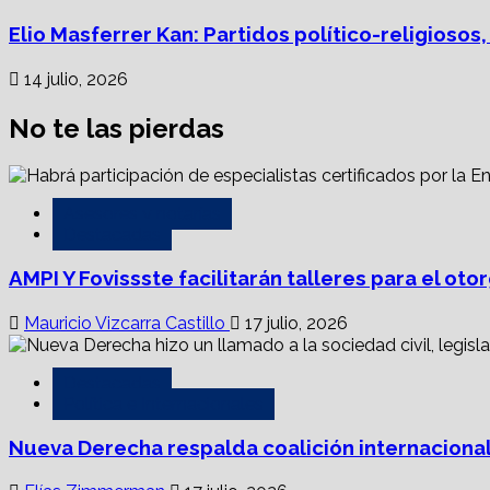
Elio Masferrer Kan: Partidos político-religiosos
14 julio, 2026
No te las pierdas
Asesores y notarías
Destacadas
AMPI Y Fovissste facilitarán talleres para el o
Mauricio Vizcarra Castillo
17 julio, 2026
Destacadas
Política e Internacionales
Nueva Derecha respalda coalición internacional