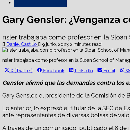
IA, blockchain y cripto
Gary Gensler: ¿Venganza 
nsler trabajaba como profesor en la Sloan
Daniel Castillo
9 junio, 2023
2 minutes read
nsler trabajaba como profesor en la Sloan School of Manag
Share
Share
Share
Share
S
X (Twitter)
Facebook
LinkedIn
Email
W
on
on
on
on
o
Gensler afirmó que las demandas contra los e
Gary Gensler, el presidente de la Comisión de 
Lo anterior, lo expresó el titular de la SEC de 
ante representantes de diversas bolsas de valo
A través de un comunicado, publicado el 8 de 