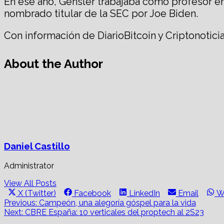
En ese año, Gensler trabajaba como profesor e
nombrado titular de la SEC por Joe Biden.
Con información de DiarioBitcoin y Criptonotici
About the Author
Daniel Castillo
Administrator
View All Posts
Share
Share
Share
Share
S
X (Twitter)
Facebook
LinkedIn
Email
W
on
on
on
on
o
Post
Previous:
Campeón, una alegoría góspel para la vida
Next:
CBRE España: 10 verticales del proptech al 2S23
navigation