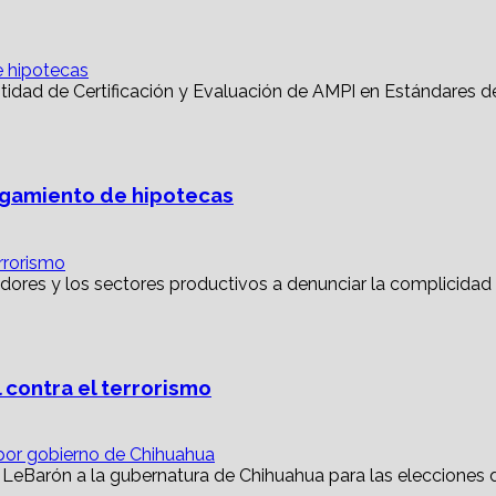
e hipotecas
torgamiento de hipotecas
rrorismo
 contra el terrorismo
or gobierno de Chihuahua