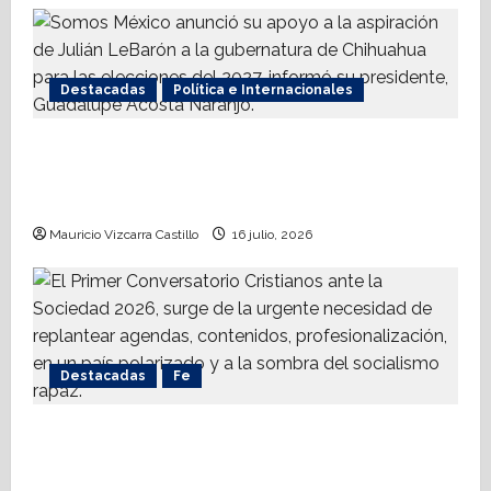
Destacadas
Política e Internacionales
Somos MX abre puerta a comunidad
mormona; competirá por gobierno de
Chihuahua
Mauricio Vizcarra Castillo
16 julio, 2026
Destacadas
Fe
Alistan Conversatorio Nacional para
Periodistas Cristianos; abordar temáticas
sociales, reto