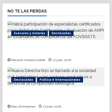
v
NO TE LAS PIERDAS
i
g
Asesores y notarías
Destacadas
a
t
AMPI Y Fovissste facilitarán talleres para el
otorgamiento de hipotecas
i
Mauricio Vizcarra Castillo
17 julio, 2026
o
n
Destacadas
Política e Internacionales
Nueva Derecha respalda coalición
internacional contra el terrorismo
Elías Zimmerman
17 julio, 2026