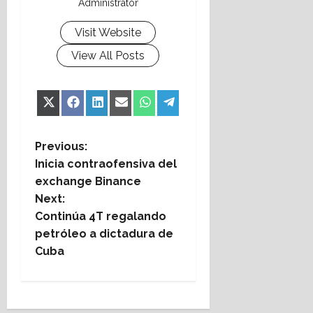
Administrator
Visit Website
View All Posts
Share
Share
Share
Share
Share
Share
X
Facebook
LinkedIn
Email
WhatsApp
Telegram
on
on
on
on
on
on
(Twitter)
P
Previous:
Inicia contraofensiva del
o
exchange Binance
Next:
s
Continúa 4T regalando
t
petróleo a dictadura de
Cuba
n
a