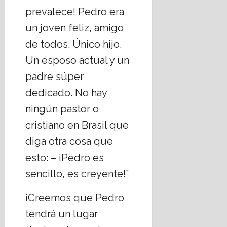
a
r
prevalece! Pedro era
n
t
16
e
e
un joven feliz, amigo
julio,
l
m
2026
de todos. Único hijo.
E
á
s
Un esposo actual y un
t
t
i
padre súper
a
c
dedicado. No hay
d
a
o
s
ningún pastor o
L
s
cristiano en Brasil que
a
o
i
c
diga otra cosa que
c
i
esto: – ¡Pedro es
o
a
?
l
sencillo, es creyente!”
e
s
14
¡Creemos que Pedro
,
julio,
tendrá un lugar
r
2026
e