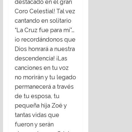
destacado en el gran
t
Coro Celestial! Tal vez
o
cantando en solitario
16
“La Cruz fue para mí”…
julio,
¡o recordándonos que
2026
Dios honrará a nuestra
descendencia! ¡Las
canciones en tu voz
no morirán y tu legado
permanecerá a través
de tu esposa, tu
pequeña hija Zoé y
tantas vidas que
fueron y serán