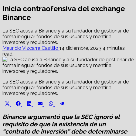
Inicia contraofensiva del exchange
Binance
La SEC acusa a Binance y a su fundador de gestionar de
forma irregular fondos de sus usuarios y mentir a
inversores y reguladores.
Mauricio Vizcarra Castillo
14 diciembre, 2023
4 minutes
read
La SEC acusa a Binance y a su fundador de gestionar de
forma irregular fondos de sus usuarios y mentir a
inversores y reguladores.
Share
Share
Share
Share
Share
Share
X
Facebook
LinkedIn
Email
WhatsApp
Telegram
on
on
on
on
on
on
(Twitter)
Binance argumentó que la SEC ignoró el
requisito de que la existencia de un
“contrato de inversión” debe determinarse