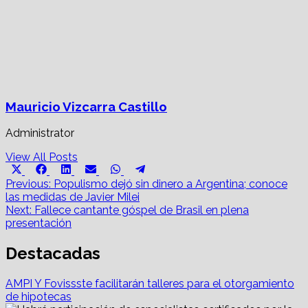
Mauricio Vizcarra Castillo
Administrator
View All Posts
Share
Share
Share
Share
Share
Share
X
Facebook
LinkedIn
Email
WhatsApp
Telegram
on
on
on
on
on
on
Post
(Twitter)
Previous:
Populismo dejó sin dinero a Argentina; conoce
las medidas de Javier Milei
navigation
Next:
Fallece cantante góspel de Brasil en plena
presentación
Destacadas
AMPI Y Fovissste facilitarán talleres para el otorgamiento
de hipotecas