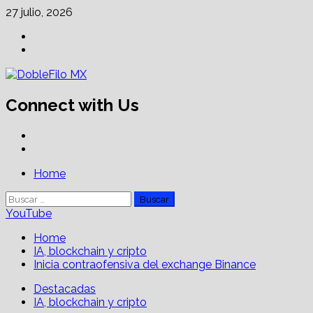
Skip
27 julio, 2026
to
Facebook
content
Linkedin
Connect with Us
Facebook
Linkedin
Primary
Home
Menu
Buscar:
YouTube
Home
IA, blockchain y cripto
Inicia contraofensiva del exchange Binance
Destacadas
IA, blockchain y cripto