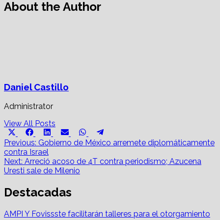
About the Author
Daniel Castillo
Administrator
View All Posts
Share
Share
Share
Share
Share
Share
X
Facebook
LinkedIn
Email
WhatsApp
Telegram
on
on
on
on
on
on
Post
(Twitter)
Previous:
Gobierno de México arremete diplomáticamente
contra Israel
navigation
Next:
Arreció acoso de 4T contra periodismo; Azucena
Uresti sale de Milenio
Destacadas
AMPI Y Fovissste facilitarán talleres para el otorgamiento