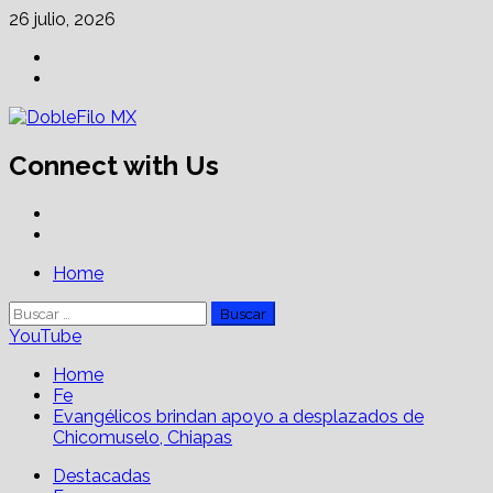
Skip
26 julio, 2026
to
Facebook
content
Linkedin
Connect with Us
Facebook
Linkedin
Primary
Home
Menu
Buscar:
YouTube
Home
Fe
Evangélicos brindan apoyo a desplazados de
Chicomuselo, Chiapas
Destacadas