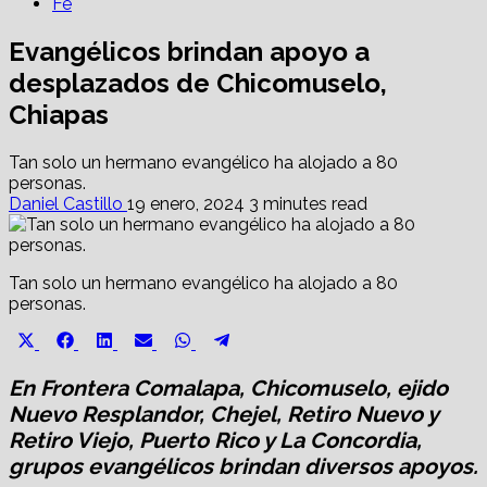
Fe
Evangélicos brindan apoyo a
desplazados de Chicomuselo,
Chiapas
Tan solo un hermano evangélico ha alojado a 80
personas.
Daniel Castillo
19 enero, 2024
3 minutes read
Tan solo un hermano evangélico ha alojado a 80
personas.
Share
Share
Share
Share
Share
Share
X
Facebook
LinkedIn
Email
WhatsApp
Telegram
on
on
on
on
on
on
(Twitter)
En Frontera Comalapa, Chicomuselo, ejido
Nuevo Resplandor, Chejel, Retiro Nuevo y
Retiro Viejo, Puerto Rico y La Concordia,
grupos evangélicos brindan diversos apoyos.