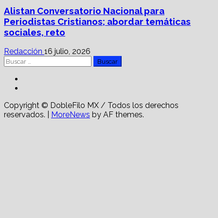
Alistan Conversatorio Nacional para
Periodistas Cristianos; abordar temáticas
sociales, reto
Redacción
16 julio, 2026
Buscar:
Facebook
Linkedin
Copyright © DobleFilo MX / Todos los derechos
reservados.
|
MoreNews
by AF themes.