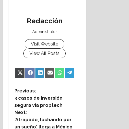
Redacción
Administrator
Visit Website
View All Posts
Share
Share
Share
Share
Share
Share
X
Facebook
LinkedIn
Email
WhatsApp
Telegram
on
on
on
on
on
on
(Twitter)
P
Previous:
3 casos de inversión
o
segura vía proptech
Next:
s
‘Atrapado, luchando por
un sueño’, llega a México