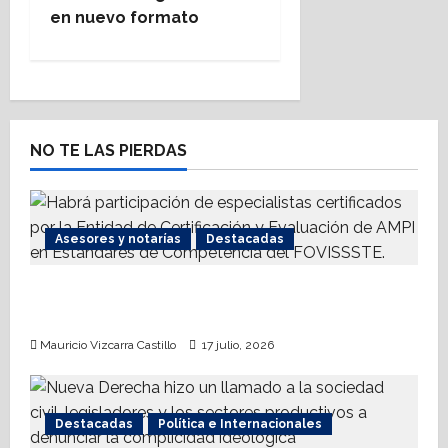
t
en nuevo formato
n
a
v
NO TE LAS PIERDAS
i
g
Asesores y notarías
Destacadas
a
t
AMPI Y Fovissste facilitarán talleres para el
otorgamiento de hipotecas
i
Mauricio Vizcarra Castillo
17 julio, 2026
o
n
Destacadas
Política e Internacionales