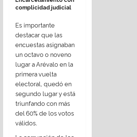
t
complicidad judicial
o
Es importante
16
julio,
destacar que las
2026
encuestas asignaban
un octavo o noveno
lugar a Arévalo en la
primera vuelta
electoral, quedó en
segundo lugar y está
triunfando con más
del 60% de los votos
válidos.