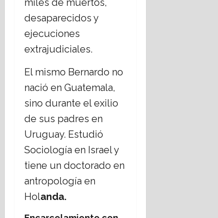
a
miles de muertos,
r
n
t
16
desaparecidos y
e
e
julio,
ejecuciones
l
m
2026
E
á
extrajudiciales.
s
t
t
i
El mismo Bernardo no
a
c
d
nació en Guatemala,
a
o
s
sino durante el exilio
L
s
de sus padres en
a
o
i
c
Uruguay. Estudió
c
i
Sociología en Israel y
o
a
?
l
tiene un doctorado en
e
antropología en
s
14
,
julio,
Hol
anda.
2026
r
e
Encarcelamiento con