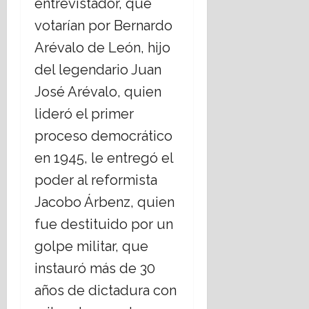
entrevistador, que
r
t
r
r
e
L
s
e
a
votarían por Bernardo
g
r
c
a
o
l
s
o
o
a
i
c
Arévalo de León, hijo
i
C
b
r
s
c
i
g
del legendario Juan
r
i
i
o
a
i
i
e
s
?
José Arévalo, quien
l
17
o
s
r
m
julio,
e
lideró el primer
s
t
n
o
2026
s
14
o
i
o
proceso democrático
,
julio,
s
a
d
2026
17
r
en 1945, le entregó el
,
n
e
julio,
e
¿
o
C
2026
poder al reformista
t
c
s
h
o
Jacobo Árbenz, quien
u
;
i
e
a
h
fue destituido por un
16
s
b
u
julio,
golpe militar, que
t
o
a
2026
i
r
instauró más de 30
h
o
d
u
años de dictadura con
n
a
a