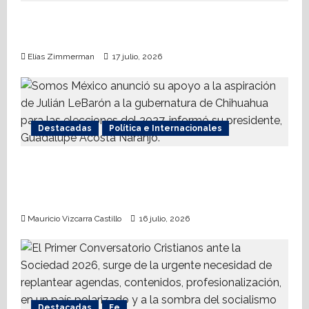
Nueva Derecha respalda coalición
internacional contra el terrorismo
Elías Zimmerman
17 julio, 2026
Destacadas
Política e Internacionales
Somos MX abre puerta a comunidad
mormona; competirá por gobierno de
Chihuahua
Mauricio Vizcarra Castillo
16 julio, 2026
Destacadas
Fe