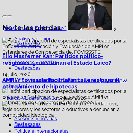
No te las pierdas
¿cuestionan el Estado Laico?
5
Análisis y opinión
Destacadas
Elio Masferrer Kan: Partidos político-
religiosos, ¿cuestionan el Estado Laico?
Asesores y notarías
Destacadas
14 julio, 2026
AMPI Y Fovissste facilitarán talleres para el
AMPI Y Fovissste facilitarán talleres para el otorgamiento
de hipotecas
otorgamiento de hipotecas
Mauricio Vizcarra Castillo
17 julio, 2026
1
Asesores y notarías
Destacadas
Destacadas
Política e Internacionales