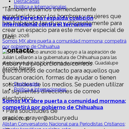
Destacadas
Política e Internacionales
“También estamos tremendamente
agradecidos por los hombres y mujeres que
Nueva Derecha respalda coalición
han trabajado tan duro y diligentemente para
internacional contra el terrorismo
crear un espacio para este mover especial de
17 julio, 2026
Dios.
Somos MX abre puerta a comunidad mormona; competirá
por gobierno de Chihuahua
Contacto
Asbury ha proporcionado correos
electrónicos de contacto para aquellos que
3
buscan oración, formas de ayudar o tienen
solicitudes de los medios. Se pueden utilizar
Destacadas
Política e Internacionales
las siguientes direcciones de correo
electrónico:
Somos MX abre puerta a comunidad mormona;
competirá por gobierno de Chihuahua
• Para solicitudes de
oración: prayer@asbury.edu
16 julio, 2026
Alistan Conversatorio Nacional para Periodistas Cristianos;