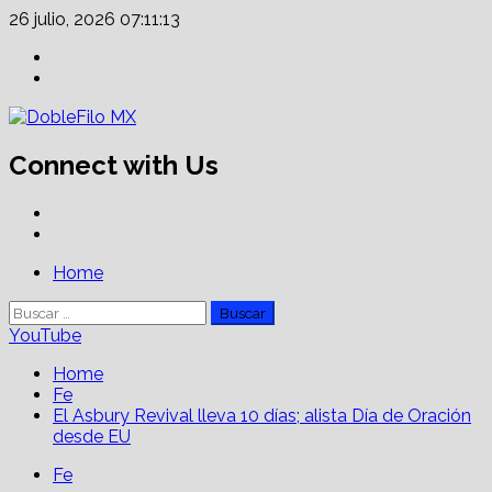
Skip
26 julio, 2026
07:11:14
to
Facebook
content
Linkedin
Connect with Us
Facebook
Linkedin
Primary
Home
Menu
Buscar:
YouTube
Home
Fe
El Asbury Revival lleva 10 días; alista Día de Oración
desde EU
Fe