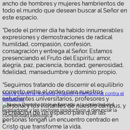
ancho de hombres y mujeres hambrientos de
todo el mundo que desean buscar al Señor en
este espacio.
“Desde el primer día ha habido innumerables
expresiones y demostraciones de radical
humildad, compasión, confesión,
consagración y entrega al Señor. Estamos
presenciando el Fruto del Espíritu: amor,
alegría, paz, paciencia, bondad, generosidad,
fidelidad, mansedumbre y dominio propio.
“Seguimos tratando de discernir el equilibrio
correcto entre el orden para nuestros
Nueva Derecha respalda coalición internacional contra el
estudiantes universitarios, profesores y
terrorismo
personal y los visitantes de nuestro campus, y
la creación de un espacio para que las
personas tengan un encuentro centrado en
2
Cristo que transforme la vida.