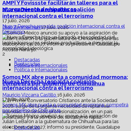
AMPI Y Fovissste facilitarán talleres para el
otorgamiento de hipotecas
Nueva Derecha respalda coalición
internacional contra el terrorismo
17 julio, 2026
Nueva Derecha respalda coalición internacional contra el
Elías Zimmerman
17 julio, 2026
terrorismo
2
Destacadas
Destacadas
Política e Internacionales
Política e Internacionales
Somos MX abre puerta a comunidad mormona;
Nueva Derecha respalda coalición
competirá por gobierno de Chihuahua
internacional contra el terrorismo
Mauricio Vizcarra Castillo
16 julio, 2026
17 julio, 2026
Somos MX abre puerta a comunidad mormona; competirá
por gobierno de Chihuahua
Destacadas