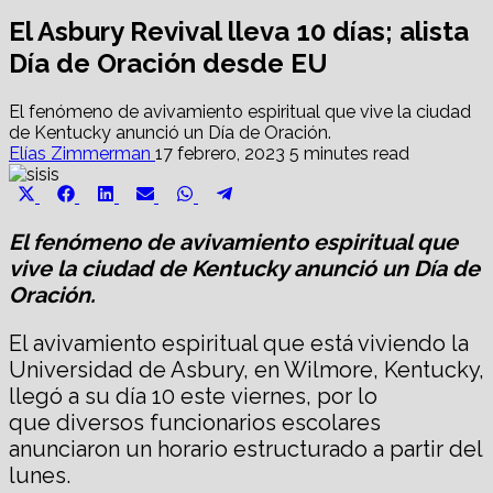
El Asbury Revival lleva 10 días; alista
Día de Oración desde EU
El fenómeno de avivamiento espiritual que vive la ciudad
de Kentucky anunció un Día de Oración.
Elías Zimmerman
17 febrero, 2023
5 minutes read
Share
Share
Share
Share
Share
Share
X
Facebook
LinkedIn
Email
WhatsApp
Telegram
on
on
on
on
on
on
(Twitter)
El fenómeno de avivamiento espiritual que
vive la ciudad de Kentucky anunció un Día de
Oración.
El avivamiento espiritual que está viviendo la
Universidad de Asbury, en Wilmore, Kentucky,
llegó a su día 10 este viernes, por lo
que diversos funcionarios escolares
anunciaron un horario estructurado a partir del
lunes.