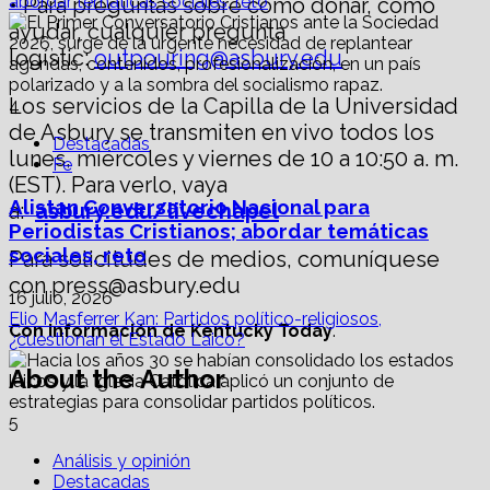
abordar temáticas sociales, reto
• Para preguntas sobre cómo donar, cómo
ayudar, cualquier pregunta
logístic:
outpouring@asbury.edu
Los servicios de la Capilla de la Universidad
4
de Asbury se transmiten en vivo todos los
Destacadas
lunes, miércoles y viernes de 10 a 10:50 a. m.
Fe
(EST). Para verlo, vaya
Alistan Conversatorio Nacional para
a:
asbury.edu/livechapel
Periodistas Cristianos; abordar temáticas
sociales, reto
Para solicitudes de medios, comuníquese
con press@asbury.edu
16 julio, 2026
Elio Masferrer Kan: Partidos político-religiosos,
Con información de Kentucky Today
.
¿cuestionan el Estado Laico?
About the Author
5
Análisis y opinión
Destacadas