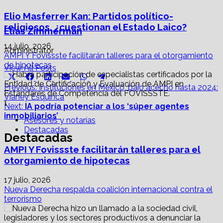
Elio Masferrer Kan: Partidos político-
religiosos, ¿cuestionan el Estado Laico?
Elías Zimmerman
14 julio, 2026
Administrator
AMPI Y Fovissste facilitarán talleres para el otorgamiento
de hipotecas
View All Posts
Share
Share
Share
Share
Share
Share
X
Facebook
LinkedIn
Email
WhatsApp
Telegram
on
on
on
on
on
on
Post
(Twitter)
Previous:
Instituciones en México, bajo acecho hasta 2024:
Vianey Esquinca
navigation
1
Next:
IA podría potenciar a los ‘súper agentes
inmobiliarios’
Asesores y notarías
Destacadas
Destacadas
AMPI Y Fovissste facilitarán talleres para el
otorgamiento de hipotecas
17 julio, 2026
Nueva Derecha respalda coalición internacional contra el
terrorismo