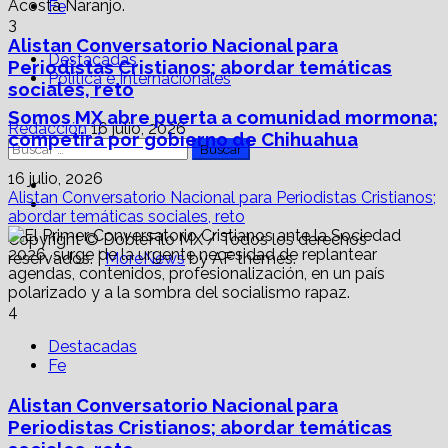
Fe
3
Alistan Conversatorio Nacional para
Destacadas
Periodistas Cristianos; abordar temáticas
Política e Internacionales
sociales, reto
Somos MX abre puerta a comunidad mormona;
Redacción
16 julio, 2026
competirá por gobierno de Chihuahua
Buscar:
16 julio, 2026
Facebook
Alistan Conversatorio Nacional para Periodistas Cristianos;
Linkedin
abordar temáticas sociales, reto
Copyright © DobleFilo MX / Todos los derechos
reservados.
|
MoreNews
by AF themes.
4
Destacadas
Fe
Alistan Conversatorio Nacional para
Periodistas Cristianos; abordar temáticas