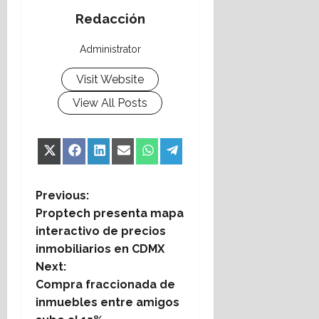
Redacción
Administrator
Visit Website
View All Posts
Share
Share
Share
Share
Share
Share
X
Facebook
LinkedIn
Email
WhatsApp
Telegram
on
on
on
on
on
on
(Twitter)
P
Previous:
Proptech presenta mapa
o
interactivo de precios
s
inmobiliarios en CDMX
t
Next:
Compra fraccionada de
n
inmuebles entre amigos
a