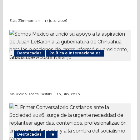
Nueva Derecha respalda coalición
internacional contra el terrorismo
Elías Zimmerman
17 julio, 2026
Destacadas
Política e Internacionales
Somos MX abre puerta a comunidad
mormona; competirá por gobierno de
Chihuahua
Mauricio Vizcarra Castillo
16 julio, 2026
Destacadas
Fe