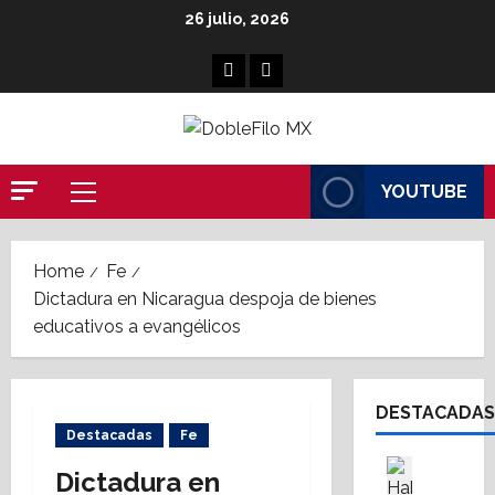
Skip
26 julio, 2026
to
content
Facebook
Linkedin
YOUTUBE
Primary
Menu
Home
Fe
Dictadura en Nicaragua despoja de bienes
educativos a evangélicos
DESTACADAS
Destacadas
Fe
Asesores
Dictadura en
Destaca