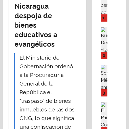
A
Nicaragua
M
despoja de
P
1
I
bienes
Y
Destaca
educativos a
F
Política 
N
o
evangélicos
u
v
e
i
2
El Ministerio de
v
s
Gobernación ordenó
a
s
Destaca
D
Política 
s
a la Procuraduría
S
e
t
General de la
o
r
e
m
e
República el
f
3
o
c
a
“traspaso” de bienes
s
h
c
Destaca
inmuebles de las dos
M
Fe
a
i
A
X
r
l
ONG, lo que significa
l
a
e
i
una confiscación de
i
b