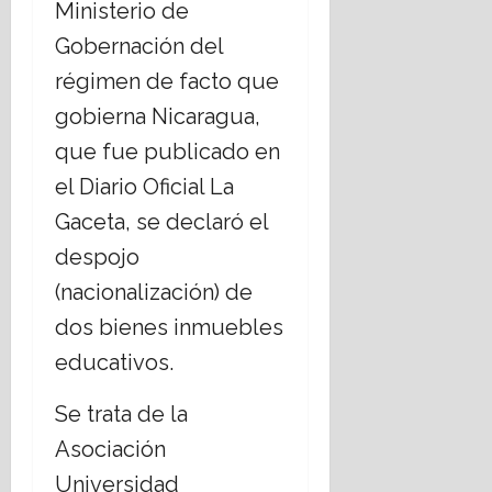
Ministerio de
E
á
s
Gobernación del
t
t
i
régimen de facto que
a
c
gobierna Nicaragua,
d
a
o
s
que fue publicado en
L
s
el Diario Oficial La
a
o
i
c
Gaceta, se declaró el
c
i
despojo
o
a
?
l
(nacionalización) de
e
14
dos bienes inmuebles
s
julio,
,
2026
educativos.
r
e
Se trata de la
t
Asociación
o
Universidad
16