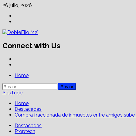
Skip
26 julio, 2026
to
Facebook
content
Linkedin
Connect with Us
Facebook
Linkedin
Primary
Home
Menu
Buscar:
YouTube
Home
Destacadas
Compra fraccionada de inmuebles entre amigos sube 
Destacadas
Proptech