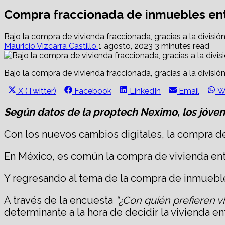
Compra fraccionada de inmuebles ent
Bajo la compra de vivienda fraccionada, gracias a la divisi
Mauricio Vizcarra Castillo
1 agosto, 2023
3 minutes read
Bajo la compra de vivienda fraccionada, gracias a la divisi
Share
Share
Share
Share
S
X (Twitter)
Facebook
LinkedIn
Email
W
on
on
on
on
o
Según datos de la proptech Neximo, los jóven
Con los nuevos cambios digitales, la compra d
En México, es común la compra de vivienda entre
Y regresando al tema de la compra de inmueble
A través de la encuesta
“¿Con quién prefieren v
determinante a la hora de decidir la vivienda e