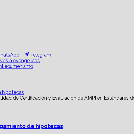
hare
Share
hatsApp
Telegram
n
on
ivos a evangélicos
 antiecumenismo
e hipotecas
torgamiento de hipotecas