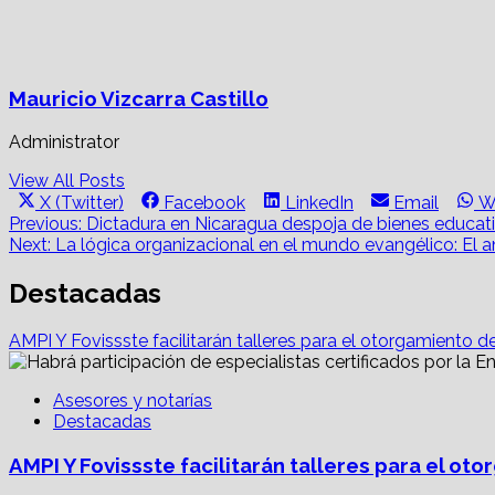
Mauricio Vizcarra Castillo
Administrator
View All Posts
Share
Share
Share
Share
S
X (Twitter)
Facebook
LinkedIn
Email
W
on
on
on
on
o
Post
Previous:
Dictadura en Nicaragua despoja de bienes educat
Next:
La lógica organizacional en el mundo evangélico: El
navigation
Destacadas
AMPI Y Fovissste facilitarán talleres para el otorgamiento d
Asesores y notarías
Destacadas
AMPI Y Fovissste facilitarán talleres para el o