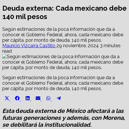
Deuda externa: Cada mexicano debe
140 mil pesos
Según estimaciones de la poca información que da a
conocer el Gobierno Federal, ahora, cada mexicano debe
per cápita, por monto de deuda, 140 mil pesos.
Mauricio Vizcarra Castillo
29 noviembre, 2024
3 minutes
read
Según estimaciones de la poca información que da a
conocer el Gobierno Federal, ahora, cada mexicano debe
per cápita, por monto de deuda, 140 mil pesos.
Share
Share
Share
Share
Share
Share
X
Facebook
LinkedIn
Email
WhatsApp
Telegram
on
on
on
on
on
on
(Twitter)
Esta
d
euda externa de México afectará a las
futuras generaciones
y además, con Morena,
se debilitará la institucionalidad.