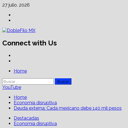
Skip
27 julio, 2026
to
Facebook
content
Linkedin
Connect with Us
Facebook
Linkedin
Primary
Home
Menu
Buscar:
YouTube
Home
Economía disruptiva
Deuda externa: Cada mexicano debe 140 mil pesos
Destacadas
Economía disruptiva