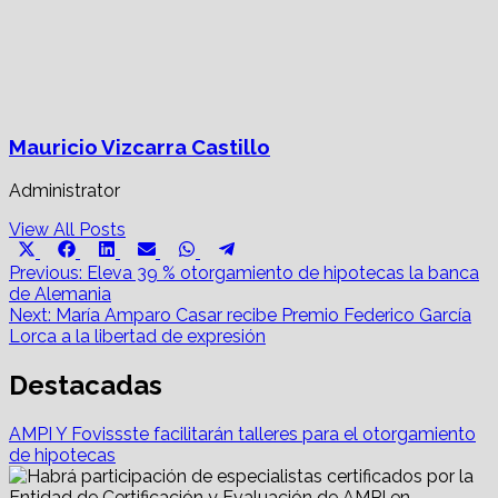
Mauricio Vizcarra Castillo
Administrator
View All Posts
Share
Share
Share
Share
Share
Share
X
Facebook
LinkedIn
Email
WhatsApp
Telegram
on
on
on
on
on
on
Post
(Twitter)
Previous:
Eleva 39 % otorgamiento de hipotecas la banca
de Alemania
navigation
Next:
María Amparo Casar recibe Premio Federico García
Lorca a la libertad de expresión
Destacadas
AMPI Y Fovissste facilitarán talleres para el otorgamiento
de hipotecas