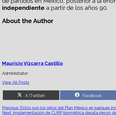
de partidos en México, posterior a la en
independiente
a partir de los años 90.
About the Author
Mauricio Vizcarra Castillo
Administrator
View All Posts
Share
Share
X (Twitter)
Facebook
on
on
Post
Previous:
Estos son los retos del Plan México en parques in
Next:
Implementación de CURP biométrica desata riesgo d