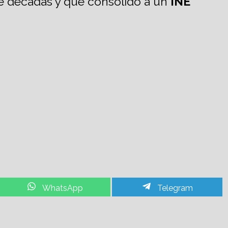
te décadas y que consolidó a un
INE
Share
Share
WhatsApp
Telegram
on
on