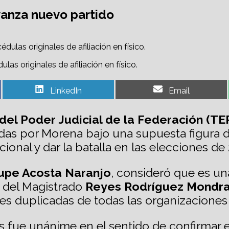
vanza nuevo partido
s originales de afiliación en físico.
Share
Share
LinkedIn
Email
on
on
 del Poder Judicial de la Federación (TE
das por Morena bajo una supuesta figura de
onal y dar la batalla en las elecciones de 
upe Acosta Naranjo
, consideró que es una
o del Magistrado
Reyes Rodríguez Mondr
nes duplicadas de todas las organizaciones
s fue unánime en el sentido de confirmar el