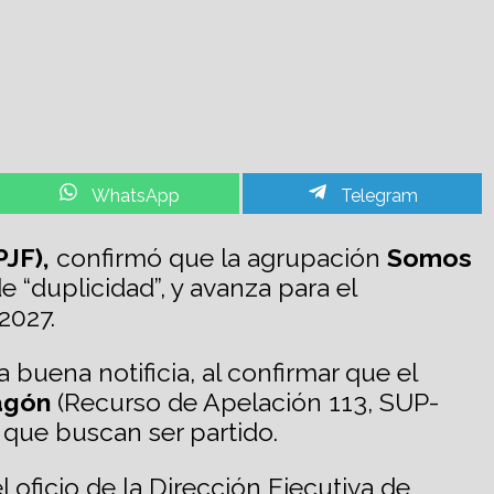
Share
Share
WhatsApp
Telegram
on
on
PJF),
confirmó que
la agrupación
Somos
 “duplicidad”, y avanza para el
2027.
 buena notificia, al confirmar que el
agón
(Recurso de Apelación 113, SUP-
 que buscan ser partido.
 oficio de la Dirección Ejecutiva de