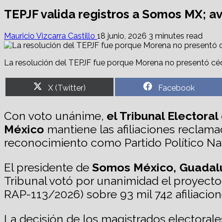
TEPJF valida registros a Somos MX; a
Mauricio Vizcarra Castillo
18 junio, 2026
3 minutes read
La resolución del TEPJF fue porque Morena no presentó cédula
Share
Share
X (Twitter)
Facebook
on
on
Con voto unánime,
el Tribunal Electoral
México
mantiene las afiliaciones reclama
reconocimiento como Partido Político Naci
El presidente de
Somos México, Guadal
Tribunal votó por unanimidad el proyect
RAP-113/2026) sobre 93 mil 742 afiliacio
La decisión de los magistrados electorale