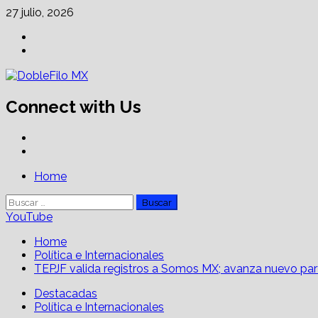
Skip
27 julio, 2026
to
Facebook
content
Linkedin
Connect with Us
Facebook
Linkedin
Primary
Home
Menu
Buscar:
YouTube
Home
Política e Internacionales
TEPJF valida registros a Somos MX; avanza nuevo par
Destacadas
Política e Internacionales