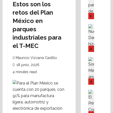
Estos son los
A
M
retos del Plan
P
1
México en
I
Y
Destaca
parques
F
Política 
N
industriales para
o
u
v
el T-MEC
e
i
2
v
s
Mauricio Vizcarra Castillo
a
s
Destaca
D
Política 
s
18 junio, 2026
S
e
t
4 minutes read
o
r
e
m
e
f
3
o
c
a
s
h
c
Destaca
M
Fe
a
i
A
X
r
l
l
a
e
i
i