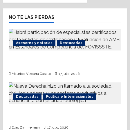
i
NO TE LAS PIERDAS
g
a
t
Asesores y notarías
Destacadas
i
AMPI Y Fovissste facilitarán talleres para el
otorgamiento de hipotecas
o
Mauricio Vizcarra Castillo
17 julio, 2026
n
Destacadas
Política e Internacionales
Nueva Derecha respalda coalición
internacional contra el terrorismo
Elías Zimmerman
17 julio, 2026