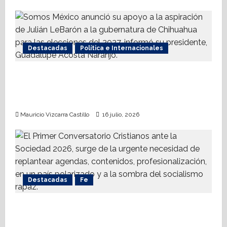
Destacadas
Política e Internacionales
Somos MX abre puerta a comunidad
mormona; competirá por gobierno de
Chihuahua
Mauricio Vizcarra Castillo
16 julio, 2026
Destacadas
Fe
Alistan Conversatorio Nacional para
Periodistas Cristianos; abordar temáticas