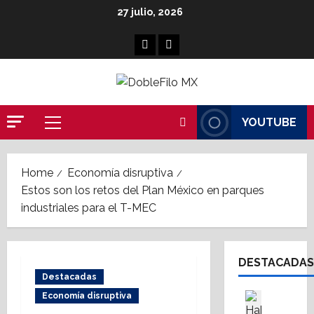
Skip
27 julio, 2026
to
content
Facebook
Linkedin
YOUTUBE
Primary
Menu
Home
Economía disruptiva
Estos son los retos del Plan México en parques
industriales para el T-MEC
DESTACADAS
Destacadas
Asesores
Economía disruptiva
Destaca