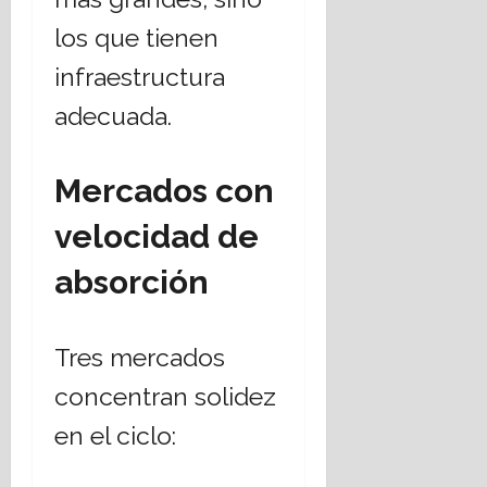
E
á
los que tienen
s
t
t
i
infraestructura
a
c
adecuada.
d
a
o
s
L
s
Mercados con
a
o
i
c
velocidad de
c
i
o
a
absorción
?
l
e
s
14
Tres mercados
,
julio,
2026
r
concentran solidez
e
t
en el ciclo:
o