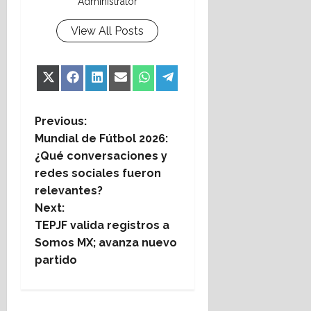
Administrator
View All Posts
Share
Share
Share
Share
Share
Share
X
Facebook
LinkedIn
Email
WhatsApp
Telegram
on
on
on
on
on
on
(Twitter)
P
Previous:
Mundial de Fútbol 2026:
o
¿Qué conversaciones y
redes sociales fueron
s
relevantes?
t
Next:
TEPJF valida registros a
n
Somos MX; avanza nuevo
partido
a
v