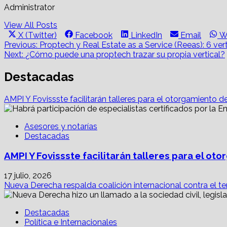
Administrator
View All Posts
Share
Share
Share
Share
S
X (Twitter)
Facebook
LinkedIn
Email
W
on
on
on
on
o
Post
Previous:
Proptech y Real Estate as a Service (Reeas): 6 ver
Next:
¿Cómo puede una proptech trazar su propia vertical?
navigation
Destacadas
AMPI Y Fovissste facilitarán talleres para el otorgamiento d
Asesores y notarías
Destacadas
AMPI Y Fovissste facilitarán talleres para el o
17 julio, 2026
Nueva Derecha respalda coalición internacional contra el te
Destacadas
Política e Internacionales