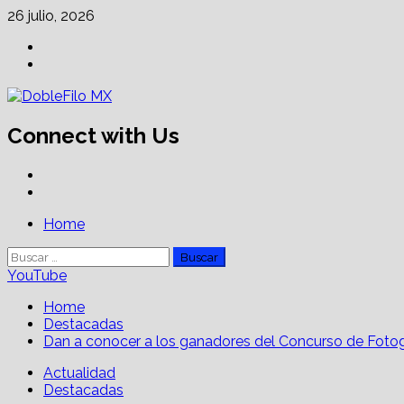
Skip
26 julio, 2026
to
Facebook
content
Linkedin
Connect with Us
Facebook
Linkedin
Primary
Home
Menu
Buscar:
YouTube
Home
Destacadas
Dan a conocer a los ganadores del Concurso de Fotog
Actualidad
Destacadas