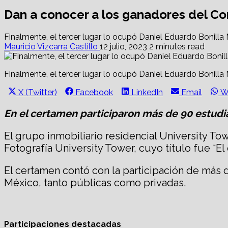
Dan a conocer a los ganadores del Co
Finalmente, el tercer lugar lo ocupó Daniel Eduardo Bonilla
Mauricio Vizcarra Castillo
12 julio, 2023
2 minutes read
Finalmente, el tercer lugar lo ocupó Daniel Eduardo Bonilla
Share
Share
Share
Share
S
X (Twitter)
Facebook
LinkedIn
Email
W
on
on
on
on
o
En el certamen participaron más de 90 estudia
El grupo inmobiliario residencial University T
Fotografía University Tower, cuyo título fue “El
El certamen contó con la participación de más d
México, tanto públicas como privadas.
Participaciones destacadas