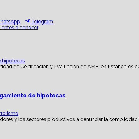
hare
Share
hatsApp
Telegram
n
on
tientes a conocer
e hipotecas
torgamiento de hipotecas
rrorismo