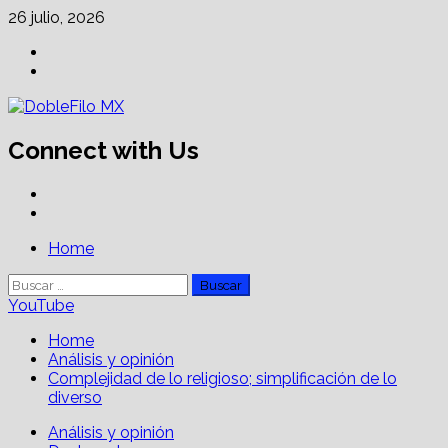
Skip
26 julio, 2026
to
Facebook
content
Linkedin
Connect with Us
Facebook
Linkedin
Primary
Home
Menu
Buscar:
YouTube
Home
Análisis y opinión
Complejidad de lo religioso; simplificación de lo
diverso
Análisis y opinión