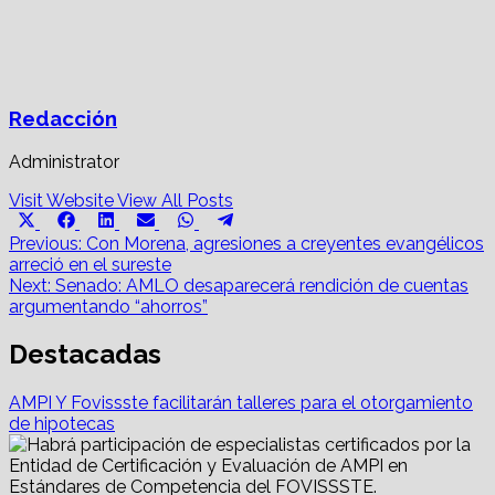
Redacción
Administrator
Visit Website
View All Posts
Share
Share
Share
Share
Share
Share
X
Facebook
LinkedIn
Email
WhatsApp
Telegram
on
on
on
on
on
on
Post
(Twitter)
Previous:
Con Morena, agresiones a creyentes evangélicos
arreció en el sureste
navigation
Next:
Senado: AMLO desaparecerá rendición de cuentas
argumentando “ahorros”
Destacadas
AMPI Y Fovissste facilitarán talleres para el otorgamiento
de hipotecas