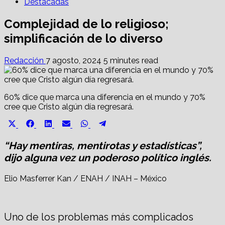
Destacadas
Complejidad de lo religioso;
simplificación de lo diverso
Redacción
7 agosto, 2024
5 minutes read
60% dice que marca una diferencia en el mundo y 70%
cree que Cristo algún día regresará.
Share
Share
Share
Share
Share
Share
X
Facebook
LinkedIn
Email
WhatsApp
Telegram
on
on
on
on
on
on
(Twitter)
“Hay mentiras, mentirotas y estadísticas”,
dijo alguna vez un poderoso político inglés.
Elio Masferrer Kan / ENAH / INAH – México
Uno de los problemas más complicados