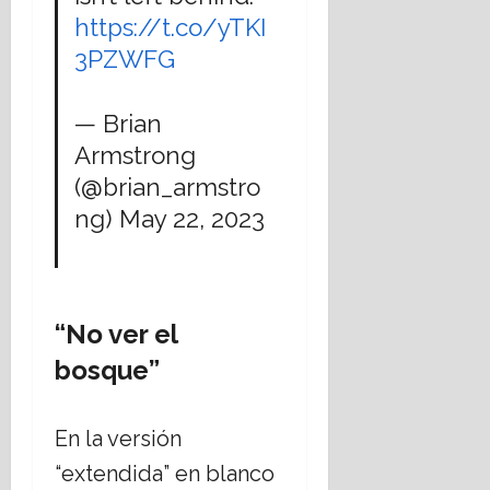
t
https://t.co/yTKI
o
3PZWFG
16
julio,
— Brian
2026
Armstrong
(@brian_armstro
ng)
May 22, 2023
“No ver el
bosque”
En la versión
“extendida” en blanco