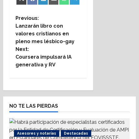
Share
Share
Share
Share
Share
Share
X
Facebook
LinkedIn
Email
WhatsApp
Telegram
on
on
on
on
on
on
(Twitter)
P
Previous:
Lanzarán libro con
o
valores cristianos en
pleno mes lésbico-gay
s
Next:
t
Coursera impulsará IA
generativa y RV
n
a
v
NO TE LAS PIERDAS
i
g
Asesores y notarías
Destacadas
a