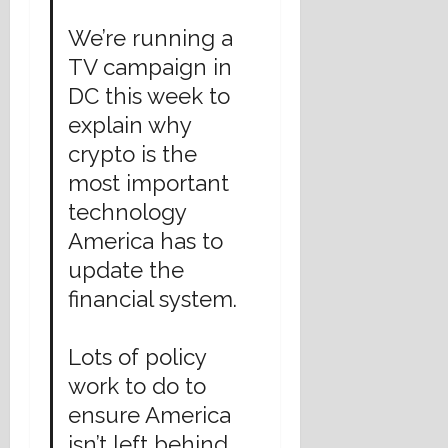
a
r
n
t
16
We’re running a
e
e
julio,
TV campaign in
l
m
2026
E
á
DC this week to
s
t
explain why
t
i
crypto is the
a
c
d
a
most important
o
s
technology
L
s
America has to
a
o
i
update the
c
c
i
financial system.
o
a
?
l
Lots of policy
e
s
14
work to do to
,
julio,
ensure America
r
2026
isn’t left behind.
e