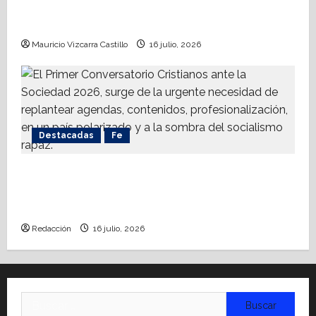
mormona; competirá por gobierno de
Chihuahua
Mauricio Vizcarra Castillo
16 julio, 2026
Destacadas
Fe
Alistan Conversatorio Nacional para
Periodistas Cristianos; abordar temáticas
sociales, reto
Redacción
16 julio, 2026
Buscar: