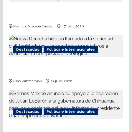
t
AMPI Y Fovissste facilitarán talleres para el
otorgamiento de hipotecas
i
Mauricio Vizcarra Castillo
17 julio, 2026
o
n
Destacadas
Política e Internacionales
Nueva Derecha respalda coalición
internacional contra el terrorismo
Elías Zimmerman
17 julio, 2026
Destacadas
Política e Internacionales
Somos MX abre puerta a comunidad