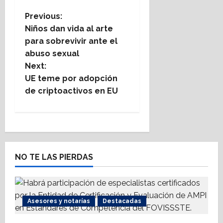
on
on
on
on
on
on
(Twitter)
P
Previous:
Niños dan vida al arte
o
para sobrevivir ante el
abuso sexual
s
Next:
t
UE teme por adopción
de criptoactivos en EU
n
a
v
NO TE LAS PIERDAS
i
g
Asesores y notarías
Destacadas
a