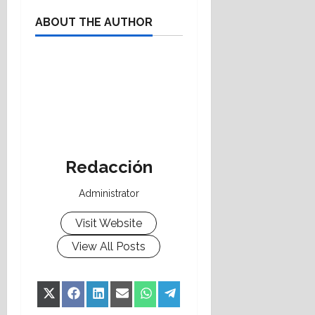
ABOUT THE AUTHOR
Redacción
Administrator
Visit Website
View All Posts
Share
Share
Share
Share
Share
Share
X
Facebook
LinkedIn
Email
WhatsApp
Telegram