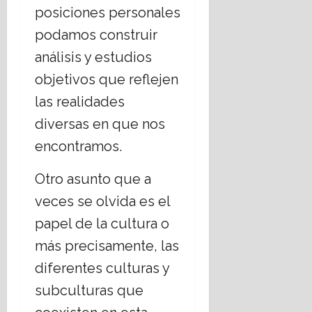
a
r
posiciones personales
n
t
16
e
e
podamos construir
julio,
l
m
2026
análisis y estudios
E
á
s
objetivos que reflejen
t
t
i
las realidades
a
c
diversas en que nos
d
a
o
s
encontramos.
L
s
a
o
Otro asunto que a
i
c
veces se olvida es el
c
i
o
a
papel de la cultura o
?
l
más precisamente, las
e
s
14
diferentes culturas y
,
julio,
subculturas que
2026
r
e