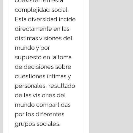
coexisten en esta
t
complejidad social.
o
Esta diversidad incide
16
directamente en las
julio,
distintas visiones del
2026
mundo y por
supuesto en la toma
de decisiones sobre
cuestiones íntimas y
personales, resultado
de las visiones del
mundo compartidas
por los diferentes
grupos sociales.