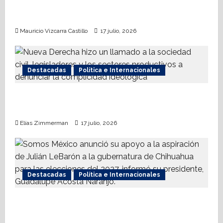
t
AMPI Y Fovissste facilitarán talleres para el
otorgamiento de hipotecas
i
Mauricio Vizcarra Castillo
17 julio, 2026
o
n
Destacadas
Política e Internacionales
Nueva Derecha respalda coalición
internacional contra el terrorismo
Elías Zimmerman
17 julio, 2026
Destacadas
Política e Internacionales
Somos MX abre puerta a comunidad
mormona; competirá por gobierno de