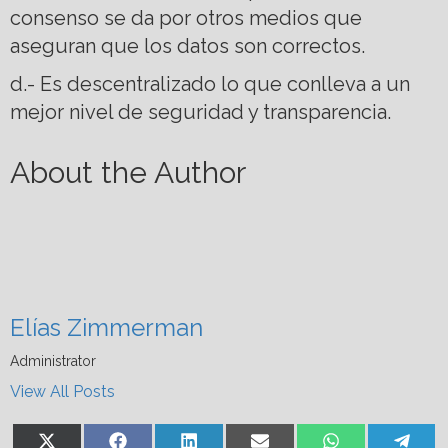
consenso se da por otros medios que
aseguran que los datos son correctos.
d.- Es descentralizado lo que conlleva a un
mejor nivel de seguridad y transparencia.
About the Author
Elías Zimmerman
Administrator
View All Posts
Share
Share
Share
Share
Share
Shar
X
Facebook
LinkedIn
Email
WhatsApp
Tel