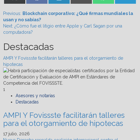
on
on
on
on
on
on
(Twitter)
Post
Previous:
Blockchain corporativo: ¿Qué firmas mundiales la
usan y no sabías?
navigation
Next:
¿Cómo fue el litigio entre Apple y Carl Sagan por una
computadora?
Destacadas
AMPI Y Fovissste facilitarán talleres para el otorgamiento de
hipotecas
1
Asesores y notarías
Destacadas
AMPI Y Fovissste facilitarán talleres
para el otorgamiento de hipotecas
17 julio, 2026
Nueva Derecha respalda coalición internacional contra el