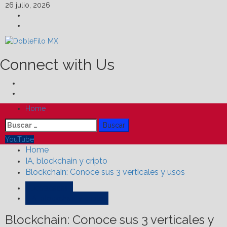
Skip
26 julio, 2026
to
Facebook
content
Linkedin
Connect with Us
Facebook
Linkedin
Primary
Home
Menu
Buscar:
YouTube
Home
IA, blockchain y cripto
Blockchain: Conoce sus 3 verticales y usos
Destacadas
IA, blockchain y cripto
Blockchain: Conoce sus 3 verticales y