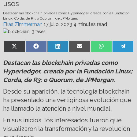
usos
Destacan las blockchain privadas como Hyperledger, creada por la Fundación
Linux; Corda, de R3; o Quorum, de JPMorgan.
Elías Zimmerman
17 julio, 2023
4 minutes read
Share
Share
Share
Share
Share
Shar
X
Facebook
LinkedIn
Email
WhatsApp
Tel
on
on
on
on
on
on
(Twitter)
Destacan las blockchain privadas como
Hyperledger, creada por la Fundación Linux;
Corda, de R3; o Quorum, de JPMorgan.
Desde su aparición, la tecnología blockchain
ha presentado una vertiginosa evolución que
ha llamado la atención a nivel mundial.
En sus inicios, los interesados fueron que
visualizaron la transformación y la revolución