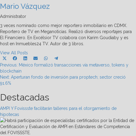
Mario Vázquez
Administrator
3 veces nominado como mejor reportero inmobiliario en CDMX.
Reportero de TV en Meganoticias. Realizó diversos reportajes para
El Financiero. En Excélsior TV colabora con Karim Goudiaby y es
host en Inmuebles24 TV. Autor de 3 libros.
View All Posts
Share
Share
Share
Share
Share
Share
X
Facebook
LinkedIn
Email
WhatsApp
Telegram
Post
on
on
on
on
on
on
Previous:
(Twitter)
México formalizó transacciones vía metaverso, tokens y
blockchain
navigation
Next:
Aperturan fondo de inversión para proptech; sector creció
91.6%
Destacadas
AMPI Y Fovissste facilitarán talleres para el otorgamiento de
hipotecas