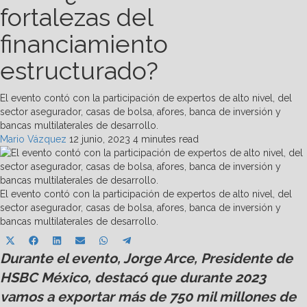
fortalezas del
financiamiento
estructurado?
El evento contó con la participación de expertos de alto nivel, del
sector asegurador, casas de bolsa, afores, banca de inversión y
bancas multilaterales de desarrollo.
Mario Vázquez
12 junio, 2023
4 minutes read
El evento contó con la participación de expertos de alto nivel, del
sector asegurador, casas de bolsa, afores, banca de inversión y
bancas multilaterales de desarrollo.
Share
Share
Share
Share
Share
Share
X
Facebook
LinkedIn
Email
WhatsApp
Telegram
on
on
on
on
on
on
Durante el evento, Jorge Arce, Presidente de
(Twitter)
HSBC México, destacó que durante 2023
vamos a exportar más de 750 mil millones de