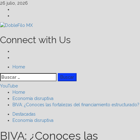
Skip
26 julio, 2026
to
Facebook
content
Linkedin
Connect with Us
Facebook
Linkedin
Primary
Home
Menu
Buscar:
YouTube
Home
Economía disruptiva
BIVA: ¿Conoces las fortalezas del financiamiento estructurado?
Destacadas
Economía disruptiva
BIVA: ¿Conoces las