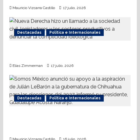
o
Mauricio Vizcarra Castillo
17 julio, 2026
n
Destacadas
Política e Internacionales
Nueva Derecha respalda coalición
internacional contra el terrorismo
Elías Zimmerman
17 julio, 2026
Destacadas
Política e Internacionales
Somos MX abre puerta a comunidad
mormona; competirá por gobierno de
Chihuahua
Mauricio Vizcarra Castillo
16 julio, 2026