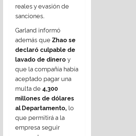
2026
reales y evasión de
r
e
sanciones.
t
o
Garland informó
además que
Zhao se
16
julio,
declaró culpable de
2026
lavado de dinero
y
que la compañía había
aceptado pagar una
multa de
4,300
millones de dólares
al Departamento,
lo
que permitirá a la
empresa seguir