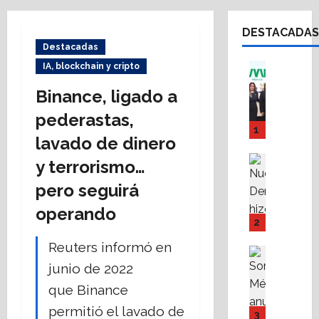
DESTACADAS
Destacadas
Asesores
IA, blockchain y cripto
Destaca
Binance, ligado a
A
M
pederastas,
P
1
lavado de dinero
I
Y
Destaca
y terrorismo…
F
Política 
N
pero seguirá
o
u
v
operando
e
i
2
v
s
Reuters informó en
a
s
Destaca
D
Política 
s
junio de 2022
S
e
t
que Binance
o
r
e
permitió el lavado de
m
e
f
3