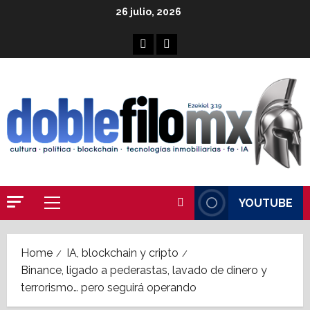
Skip
26 julio, 2026
to
content
Facebook
Linkedin
YOUTUBE
Primary
Menu
Home
IA, blockchain y cripto
Binance, ligado a pederastas, lavado de dinero y
terrorismo… pero seguirá operando