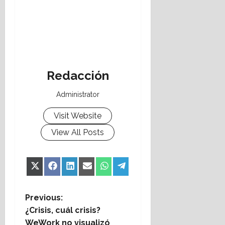
Redacción
Administrator
Visit Website
View All Posts
Share
Share
Share
Share
Share
Share
X
Facebook
LinkedIn
Email
WhatsApp
Telegram
on
on
on
on
on
on
(Twitter)
P
Previous:
¿Crisis, cuál crisis?
o
WeWork no visualizó