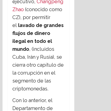
ejecutivo,
Changpeng
o
i
p
t
o
-
s
Zhao
(conocido como
o
e
t
r
t
r
r
e
CZ), por permitir
e
a
g
r
c
l
el
lavado de grandes
s
o
o
a
i
C
b
r
s
flujos de dinero
g
r
i
i
ilegal en todo el
i
i
e
s
17
o
s
r
m
mundo
, (incluidos
julio,
s
t
n
o
2026
Cuba, Irán y Rusia), se
o
i
o
s
a
d
cierra otro capítulo de
17
,
n
e
julio,
la corrupción en el
¿
o
C
2026
c
s
h
segmento de las
u
;
i
criptomonedas.
e
a
h
s
b
u
Con lo anterior, el
t
o
a
i
r
h
Departamento de