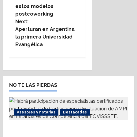
estos modelos
s
postcoworking
t
Next:
Aperturan en Argentina
n
la primera Universidad
Evangélica
a
v
i
NO TE LAS PIERDAS
g
a
t
Asesores y notarías
Destacadas
i
AMPI Y Fovissste facilitarán talleres para el
otorgamiento de hipotecas