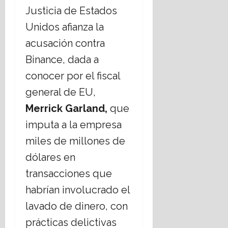
o
d
u
Justicia de Estados
n
a
a
a
r
Unidos afianza la
n
t
16
acusación contra
e
e
julio,
l
Binance, dada a
m
2026
E
á
conocer por el fiscal
s
t
general de EU,
t
i
a
c
Merrick Garland,
que
d
a
imputa a la empresa
o
s
L
s
miles de millones de
a
o
dólares en
i
c
c
i
transacciones que
o
a
habrían involucrado el
?
l
e
lavado de dinero, con
s
14
prácticas delictivas
,
julio,