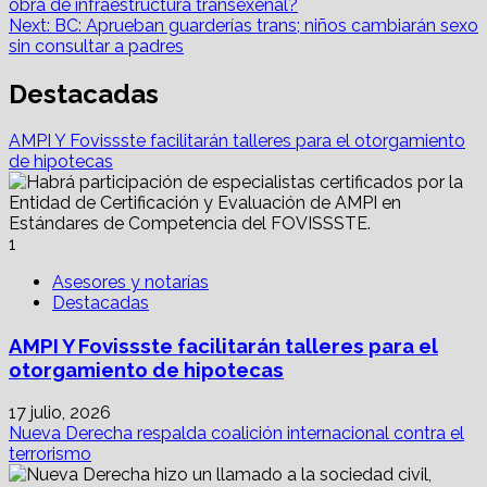
obra de infraestructura transexenal?
navigation
Next:
BC: Aprueban guarderías trans; niños cambiarán sexo
sin consultar a padres
Destacadas
AMPI Y Fovissste facilitarán talleres para el otorgamiento
de hipotecas
1
Asesores y notarías
Destacadas
AMPI Y Fovissste facilitarán talleres para el
otorgamiento de hipotecas
17 julio, 2026
Nueva Derecha respalda coalición internacional contra el
terrorismo