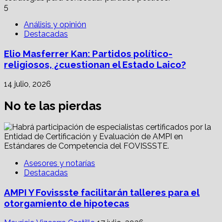
5
Análisis y opinión
Destacadas
Elio Masferrer Kan: Partidos político-
religiosos, ¿cuestionan el Estado Laico?
14 julio, 2026
No te las pierdas
Asesores y notarías
Destacadas
AMPI Y Fovissste facilitarán talleres para el
otorgamiento de hipotecas