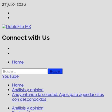
Skip
27 julio, 2026
to
Facebook
content
Linkedin
Connect with Us
Facebook
Linkedin
Primary
Home
Menu
Buscar:
YouTube
Home
Análisis y opinión
Ahuyentando la soledad: Apps para agendar citas
con desconocidos
Análisis y opinión