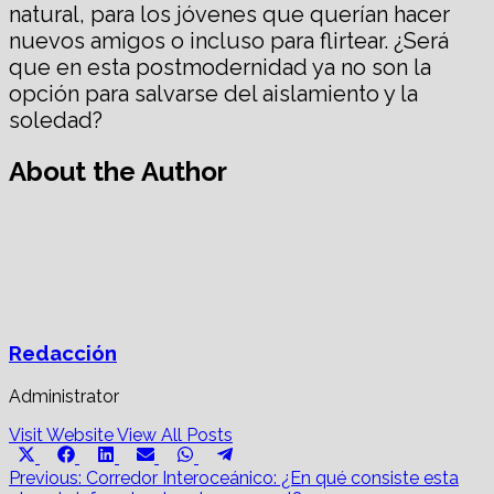
natural, para los jóvenes que querían hacer
nuevos amigos o incluso para flirtear. ¿Será
que en esta postmodernidad ya no son la
opción para salvarse del aislamiento y la
soledad?
About the Author
Redacción
Administrator
Visit Website
View All Posts
Share
Share
Share
Share
Share
Share
X
Facebook
LinkedIn
Email
WhatsApp
Telegram
on
on
on
on
on
on
Post
(Twitter)
Previous:
Corredor Interoceánico: ¿En qué consiste esta