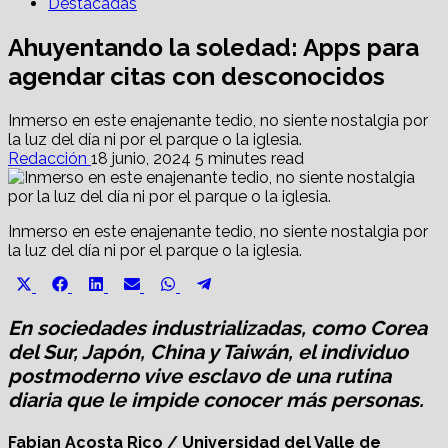
Destacadas
Ahuyentando la soledad: Apps para
agendar citas con desconocidos
Inmerso en este enajenante tedio, no siente nostalgia por
la luz del día ni por el parque o la iglesia.
Redacción
18 junio, 2024
5 minutes read
Inmerso en este enajenante tedio, no siente nostalgia por
la luz del día ni por el parque o la iglesia.
Share
Share
Share
Share
Share
Share
X
Facebook
LinkedIn
Email
WhatsApp
Telegram
on
on
on
on
on
on
(Twitter)
En sociedades industrializadas, como Corea
del Sur, Japón, China y Taiwán, el individuo
postmoderno vive esclavo de una rutina
diaria que le impide conocer más personas.
Fabian Acosta Rico / Universidad del Valle de