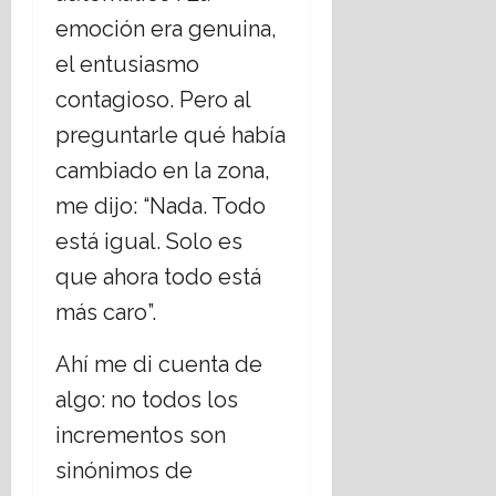
i
á
l
p
o
emoción era genuina,
g
p
t
o
c
i
o
e
t
i
el entusiasmo
o
r
r
e
e
contagioso. Pero al
s
g
r
c
d
o
o
o
a
preguntarle qué había
a
s
b
r
s
d
cambiado en la zona,
,
i
i
2
¿
e
s
me dijo: “Nada. Todo
0
17
c
r
m
2
julio,
está igual. Solo es
u
n
o
2026
6
e
o
que ahora todo está
s
d
17
más caro”.
28
t
e
julio,
julio,
i
C
2026
2026
Ahí me di cuenta de
o
h
n
i
algo: no todos los
a
h
incrementos son
n
u
e
sinónimos de
a
l
h