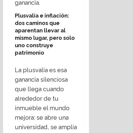
ganancia.
E
u
s
a
Plusvalía e inflación:
t
dos caminos que
a
16
aparentan llevar al
d
julio,
mismo lugar, pero solo
o
2026
L
uno construye
a
patrimonio
i
c
La plusvalía es esa
o
?
ganancia silenciosa
que llega cuando
14
julio,
alrededor de tu
2026
inmueble el mundo
mejora: se abre una
universidad, se amplía