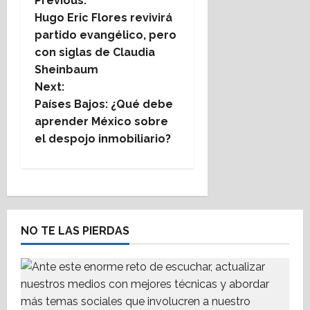
P
Previous:
Hugo Eric Flores revivirá
o
partido evangélico, pero
con siglas de Claudia
s
Sheinbaum
t
Next:
Países Bajos: ¿Qué debe
n
aprender México sobre
el despojo inmobiliario?
a
v
i
NO TE LAS PIERDAS
g
a
t