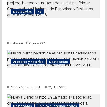
i
Destacadas
Fe
o
n
Alistan 1er. Conversatorio Nacional de
Periodismo Cristianos ante la Sociedad
2026
Redacción
28 julio, 2026
Asesores y notarías
Destacadas
AMPI Y Fovissste facilitarán talleres para el
otorgamiento de hipotecas
Mauricio Vizcarra Castillo
17 julio, 2026
Destacadas
Política e Internacionales