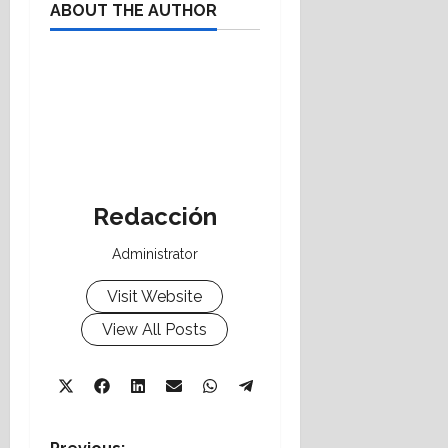
ABOUT THE AUTHOR
Redacción
Administrator
Visit Website
View All Posts
Share
Share
Share
Share
Share
X
Facebook
LinkedIn
Email
WhatsApp
Share
on
on
on
on
on
Telegram
(Twitter)
on