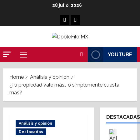
Skip
28 julio, 2026
to
content
Facebook
Linkedin
YOUTUBE
Primary
Menu
Home
Análisis y opinión
¿Tu propiedad vale más… o simplemente cuesta
más?
DESTACADAS
Análisis y opinión
Destaca
Destacadas
Fe