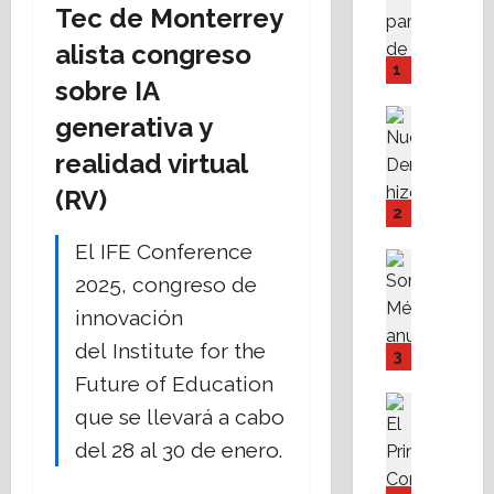
Tec de Monterrey
A
M
alista congreso
P
1
sobre IA
I
Y
Destaca
generativa y
F
Política 
N
realidad virtual
o
u
v
(RV)
e
i
2
v
s
El IFE Conference
a
s
Destaca
D
Política 
s
2025, congreso de
S
e
t
innovación
o
r
e
del Institute for the
m
e
f
3
o
c
a
Future of Education
s
h
c
Destaca
que se llevará a cabo
M
Fe
a
i
A
X
del 28 al 30 de enero.
r
l
l
a
e
i
i