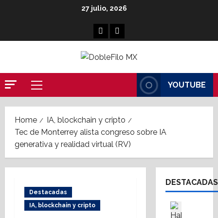
Skip
27 julio, 2026
to
content
Facebook
Linkedin
YOUTUBE
Primary
Menu
Home
IA, blockchain y cripto
Tec de Monterrey alista congreso sobre IA
generativa y realidad virtual (RV)
DESTACADAS
Destacadas
Asesores
IA, blockchain y cripto
Destaca