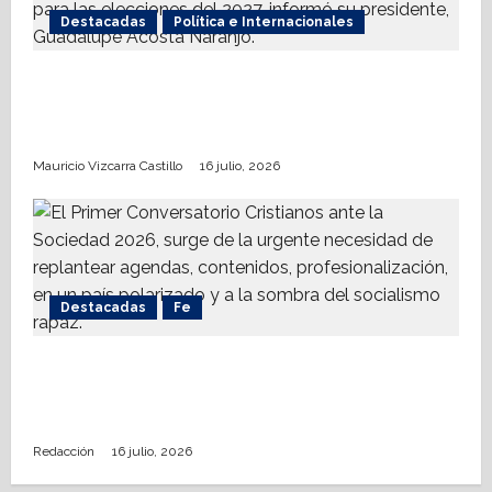
Destacadas
Política e Internacionales
Somos MX abre puerta a comunidad
mormona; competirá por gobierno de
Chihuahua
Mauricio Vizcarra Castillo
16 julio, 2026
Destacadas
Fe
Alistan Conversatorio Nacional para
Periodistas Cristianos; abordar temáticas
sociales, reto
Redacción
16 julio, 2026