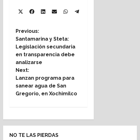
Share
Share
Share
Share
Share
X
Facebook
LinkedIn
Email
WhatsApp
Share
on
on
on
on
on
Telegram
(Twitter)
on
P
Previous:
Santamarina y Steta:
o
Legislación secundaria
en transparencia debe
s
analizarse
t
Next:
Lanzan programa para
n
sanear agua de San
Gregorio, en Xochimilco
a
v
i
NO TE LAS PIERDAS
g