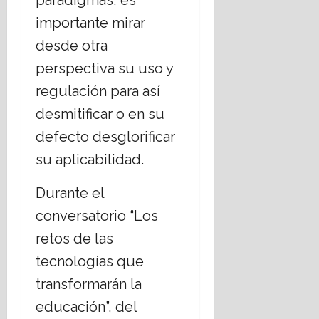
paradigmas, es
i
C
b
r
s
g
r
i
importante mirar
i
17
i
i
e
s
julio,
desde otra
o
s
r
m
2026
s
t
perspectiva su uso y
n
o
o
i
o
regulación para así
17
s
a
d
julio,
,
desmitificar o en su
n
e
2026
¿
o
C
defecto desglorificar
c
s
h
su aplicabilidad.
u
;
i
e
a
h
s
Durante el
b
u
t
o
a
conversatorio “Los
i
r
h
retos de las
o
d
u
n
a
a
tecnologías que
a
r
16
transformarán la
n
t
julio,
e
e
2026
educación”, del
l
m