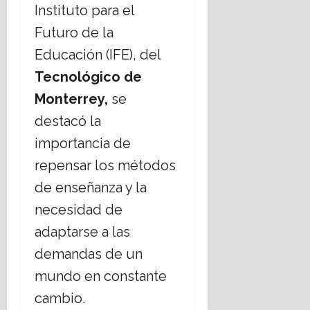
Instituto para el
E
á
s
t
Futuro de la
t
i
Educación (IFE), del
a
c
d
a
Tecnológico de
o
s
Monterrey,
se
L
s
a
destacó la
o
i
c
importancia de
c
i
repensar los métodos
o
a
?
l
de enseñanza y la
e
14
necesidad de
s
julio,
,
2026
adaptarse a las
r
demandas de un
e
t
mundo en constante
o
cambio.
16