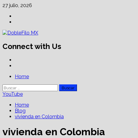
Skip
27 julio, 2026
to
Facebook
content
Linkedin
Connect with Us
Facebook
Linkedin
Primary
Home
Menu
Buscar:
YouTube
Home
Blog
vivienda en Colombia
vivienda en Colombia