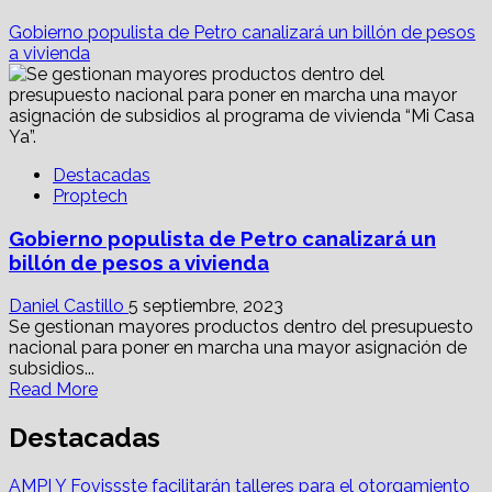
Gobierno populista de Petro canalizará un billón de pesos
a vivienda
Destacadas
Proptech
Gobierno populista de Petro canalizará un
billón de pesos a vivienda
Daniel Castillo
5 septiembre, 2023
Se gestionan mayores productos dentro del presupuesto
nacional para poner en marcha una mayor asignación de
subsidios...
Read
Read More
more
about
Destacadas
Gobierno
populista
AMPI Y Fovissste facilitarán talleres para el otorgamiento