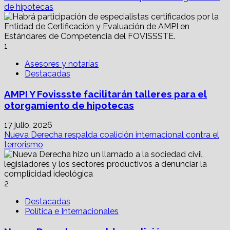
de
de hipotecas
Petro
canalizará
un
billón
1
de
pesos
Asesores y notarías
a
Destacadas
vivienda
AMPI Y Fovissste facilitarán talleres para el
otorgamiento de hipotecas
17 julio, 2026
Nueva Derecha respalda coalición internacional contra el
terrorismo
2
Destacadas
Política e Internacionales