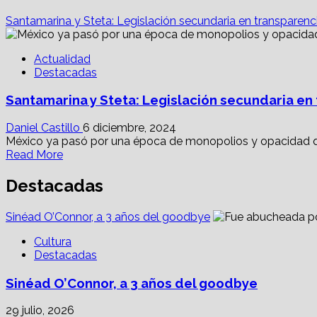
Santamarina y Steta: Legislación secundaria en transparenc
Actualidad
Destacadas
Santamarina y Steta: Legislación secundaria en
Daniel Castillo
6 diciembre, 2024
México ya pasó por una época de monopolios y opacidad que
Read
Read More
more
about
Destacadas
Santamarina
y
Sinéad O’Connor, a 3 años del goodbye
Steta:
Legislación
Cultura
secundaria
Destacadas
en
transparencia
Sinéad O’Connor, a 3 años del goodbye
debe
analizarse
29 julio, 2026