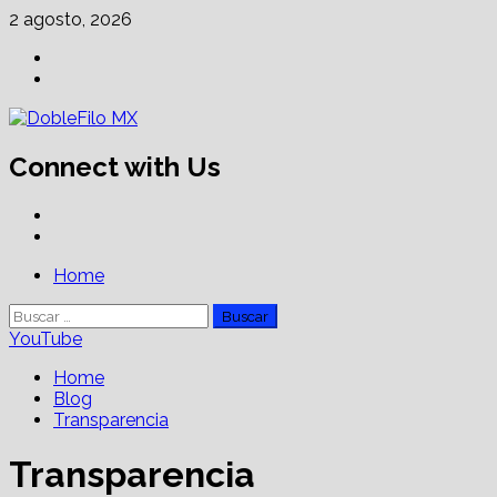
Skip
2 agosto, 2026
to
Facebook
content
Linkedin
Connect with Us
Facebook
Linkedin
Primary
Home
Menu
Buscar:
YouTube
Home
Blog
Transparencia
Transparencia