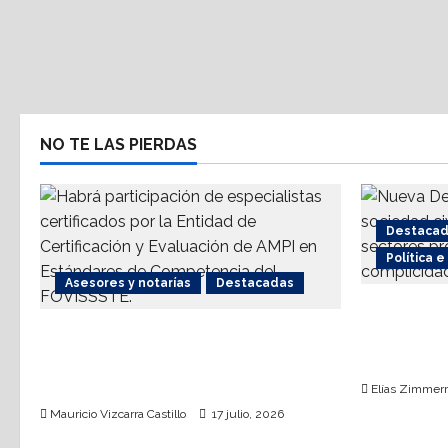
NO TE LAS PIERDAS
Destaca
Política 
Asesores y notarías
Destacadas
Nueva De
AMPI Y Fovissste facilitarán
coalición
talleres para el otorgamiento de
terrorism
hipotecas
Elías Zimme
Mauricio Vizcarra Castillo
17 julio, 2026