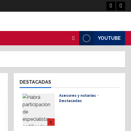
Facebook
Linke
YOUTUBE
DESTACADAS
Asesores y notarías
Destacadas
AMPI Y Fovissste
facilitarán talleres para
el otorgamiento de
1
hipotecas