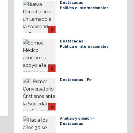
Destacadas
17 julio, 2026
Política e Internacionales
Nueva Derecha
respalda coalición
internacional contra el
2
terrorismo
Destacadas
17 julio, 2026
Política e Internacionales
Somos MX abre puerta
a comunidad mormona;
competirá por
3
gobierno de Chihuahua
Destacadas
Fe
16 julio, 2026
Alistan Conversatorio
Nacional para
Periodistas Cristianos;
abordar temáticas
4
sociales, reto
Análisis y opinión
16 julio, 2026
Destacadas
Elio Masferrer Kan: