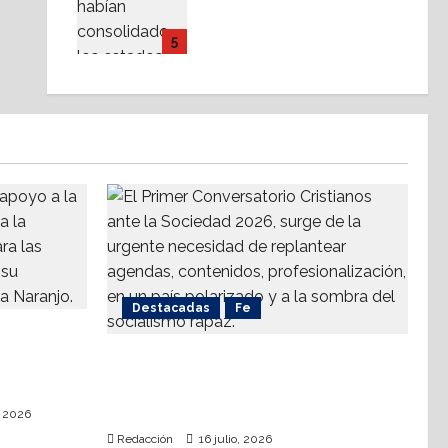
Partidos político-
religiosos, ¿cuestionan
5
el Estado Laico?
14 julio, 2026
Destacadas
Fe
a
ompetirá
Alistan Conversatorio Nacional
ahua
para Periodistas Cristianos;
abordar temáticas sociales, reto
, 2026
Redacción
16 julio, 2026