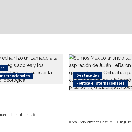
a
TikTok
por
adicción
inducida
a
menores
das
Destacadas
e Internacionales
Política e Internacionales
recha respalda
 internacional contra el
Somos MX abre puerta 
o
comunidad mormona; c
por gobierno de Chihu
rman
17 julio, 2026
Mauricio Vizcarra Castillo
16 julio