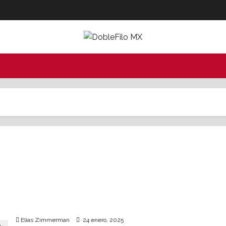
Usuarios desdeñan daño mental por usar TikTok;
la app, con lagunas legales en EU
Elías Zimmerman
24 enero, 2025