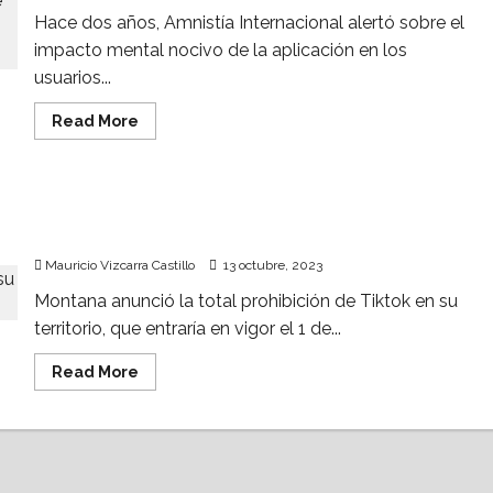
Hace dos años, Amnistía Internacional alertó sobre el
impacto mental nocivo de la aplicación en los
usuarios...
Read
Read More
more
about
Usuarios
desdeñan
daño
3 entidades en EU demandan a TikTok por
mental
por
adicción inducida a menores
usar
TikTok;
Mauricio Vizcarra Castillo
13 octubre, 2023
la
app,
Montana anunció la total prohibición de Tiktok en su
con
lagunas
territorio, que entraría en vigor el 1 de...
legales
en
EU
Read
Read More
more
about
3
entidades
en
EU
demandan