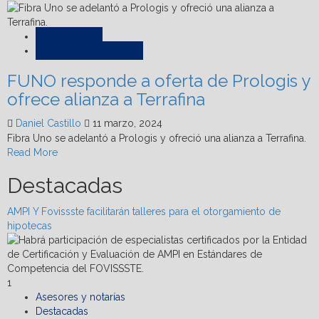
Destacadas
Economía disruptiva
FUNO responde a oferta de Prologis y
ofrece alianza a Terrafina
Daniel Castillo
11 marzo, 2024
Fibra Uno se adelantó a Prologis y ofreció una alianza a Terrafina.
Read
Read More
more
Destacadas
about
FUNO
responde
AMPI Y Fovissste facilitarán talleres para el otorgamiento de
a
hipotecas
oferta
de
Prologis
y
1
ofrece
Asesores y notarías
alianza
Destacadas