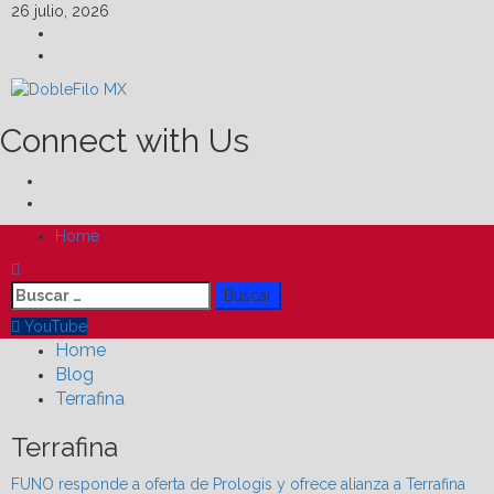
Skip
26 julio, 2026
to
Facebook
content
Linkedin
Connect with Us
Facebook
Linkedin
Primary
Home
Menu
Buscar:
YouTube
Home
Blog
Terrafina
Terrafina
FUNO responde a oferta de Prologis y ofrece alianza a Terrafina